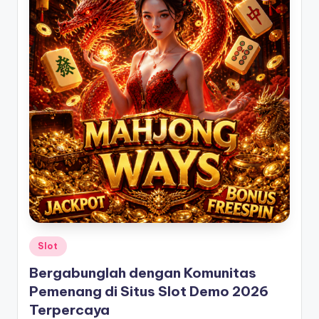
Posted
Slot
in
Bergabunglah dengan Komunitas
Pemenang di Situs Slot Demo 2026
Terpercaya