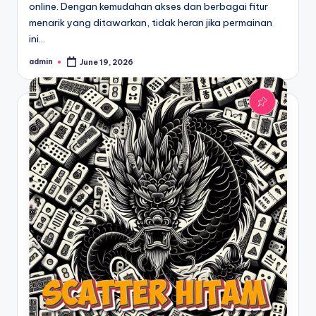
online. Dengan kemudahan akses dan berbagai fitur
menarik yang ditawarkan, tidak heran jika permainan
ini…
admin
June 19, 2026
Posted
by