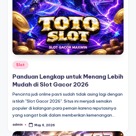
Posted
Slot
in
Panduan Lengkap untuk Menang Lebih
Mudah di Slot Gacor 2026
Pencinta judi online pasti sudah tidak asing lagi dengan
istilah "Slot Gacor 2026". Situs ini menjadi semakin
populer di kalangan para pemain karena reputasinya
yang sangat baik dalam memberikan kemenangan…
admin
May 6, 2026
Posted
by