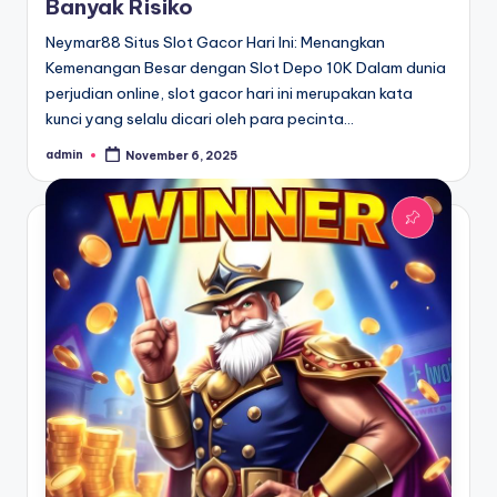
Banyak Risiko
Neymar88 Situs Slot Gacor Hari Ini: Menangkan
Kemenangan Besar dengan Slot Depo 10K Dalam dunia
perjudian online, slot gacor hari ini merupakan kata
kunci yang selalu dicari oleh para pecinta…
admin
November 6, 2025
Posted
by