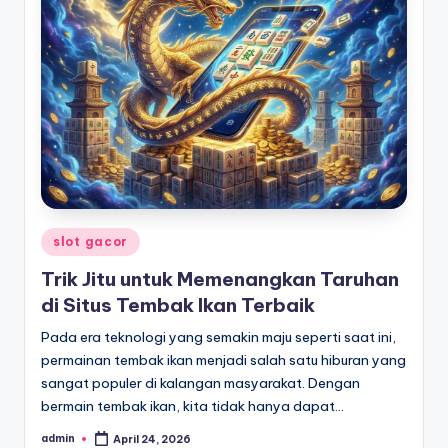
Posted
slot gacor
in
Trik Jitu untuk Memenangkan Taruhan
di Situs Tembak Ikan Terbaik
Pada era teknologi yang semakin maju seperti saat ini,
permainan tembak ikan menjadi salah satu hiburan yang
sangat populer di kalangan masyarakat. Dengan
bermain tembak ikan, kita tidak hanya dapat…
admin
April 24, 2026
Posted