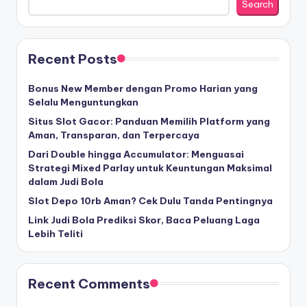
Search
Recent Posts
Bonus New Member dengan Promo Harian yang
Selalu Menguntungkan
Situs Slot Gacor: Panduan Memilih Platform yang
Aman, Transparan, dan Terpercaya
Dari Double hingga Accumulator: Menguasai
Strategi Mixed Parlay untuk Keuntungan Maksimal
dalam Judi Bola
Slot Depo 10rb Aman? Cek Dulu Tanda Pentingnya
Link Judi Bola Prediksi Skor, Baca Peluang Laga
Lebih Teliti
Recent Comments