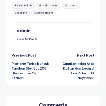
Tags:
link slot online
situs slot online
slot gacor
slot online
slot terpercaya
admin
View All Posts
Post
Previous Post
Next Post
Platform Terbaik untuk
Gunakan Kelas Atas
navigation
Taruhan Slot Bet 200:
Daftar dan Login di
Ulasan Situs Slot
Link Alternatif
Terbaru
Neymar88
Comments