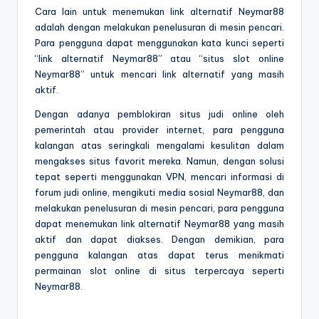
Cara lain untuk menemukan link alternatif Neymar88
adalah dengan melakukan penelusuran di mesin pencari.
Para pengguna dapat menggunakan kata kunci seperti
“link alternatif Neymar88” atau “situs slot online
Neymar88” untuk mencari link alternatif yang masih
aktif.
Dengan adanya pemblokiran situs judi online oleh
pemerintah atau provider internet, para pengguna
kalangan atas seringkali mengalami kesulitan dalam
mengakses situs favorit mereka. Namun, dengan solusi
tepat seperti menggunakan VPN, mencari informasi di
forum judi online, mengikuti media sosial Neymar88, dan
melakukan penelusuran di mesin pencari, para pengguna
dapat menemukan link alternatif Neymar88 yang masih
aktif dan dapat diakses. Dengan demikian, para
pengguna kalangan atas dapat terus menikmati
permainan slot online di situs terpercaya seperti
Neymar88.