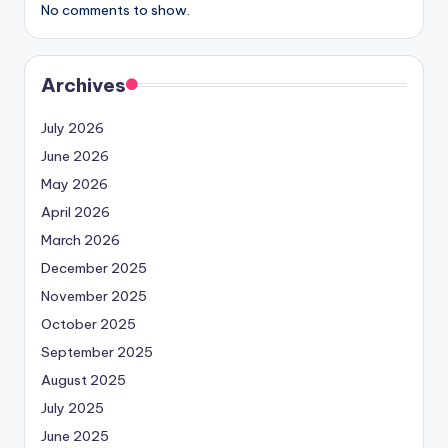
No comments to show.
Archives
July 2026
June 2026
May 2026
April 2026
March 2026
December 2025
November 2025
October 2025
September 2025
August 2025
July 2025
June 2025