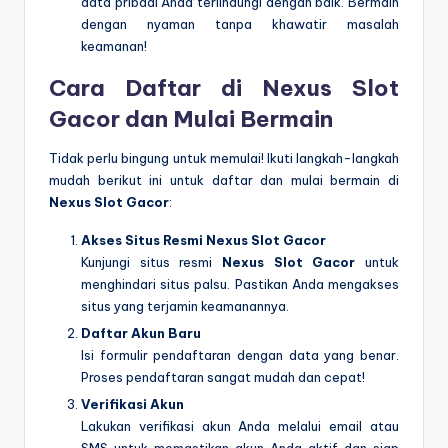
data pribadi Anda terlindungi dengan baik. Bermain
dengan nyaman tanpa khawatir masalah
keamanan!
Cara Daftar di Nexus Slot
Gacor dan Mulai Bermain
Tidak perlu bingung untuk memulai! Ikuti langkah-langkah
mudah berikut ini untuk daftar dan mulai bermain di
Nexus Slot Gacor
:
Akses Situs Resmi Nexus Slot Gacor
Kunjungi situs resmi
Nexus Slot Gacor
untuk
menghindari situs palsu. Pastikan Anda mengakses
situs yang terjamin keamanannya.
Daftar Akun Baru
Isi formulir pendaftaran dengan data yang benar.
Proses pendaftaran sangat mudah dan cepat!
Verifikasi Akun
Lakukan verifikasi akun Anda melalui email atau