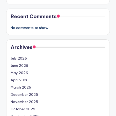
Recent Comments
No comments to show.
Archives
July 2026
June 2026
May 2026
April 2026
March 2026
December 2025
November 2025
October 2025