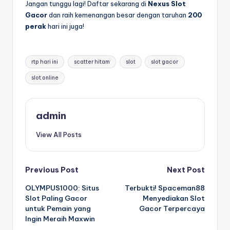
Jangan tunggu lagi! Daftar sekarang di
Nexus Slot
Gacor
dan raih kemenangan besar dengan taruhan
200
perak
hari ini juga!
Tags:
rtp hari ini
scatter hitam
slot
slot gacor
slot online
admin
View All Posts
Post
Previous Post
Next Post
OLYMPUS1000: Situs
Terbukti! Spaceman88
navigation
Slot Paling Gacor
Menyediakan Slot
untuk Pemain yang
Gacor Terpercaya
Ingin Meraih Maxwin