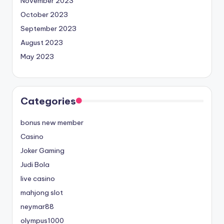
November 2023
October 2023
September 2023
August 2023
May 2023
Categories
bonus new member
Casino
Joker Gaming
Judi Bola
live casino
mahjong slot
neymar88
olympus1000