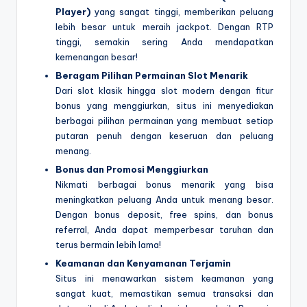
Player)
yang sangat tinggi, memberikan peluang
lebih besar untuk meraih jackpot. Dengan RTP
tinggi, semakin sering Anda mendapatkan
kemenangan besar!
Beragam Pilihan Permainan Slot Menarik
Dari slot klasik hingga slot modern dengan fitur
bonus yang menggiurkan, situs ini menyediakan
berbagai pilihan permainan yang membuat setiap
putaran penuh dengan keseruan dan peluang
menang.
Bonus dan Promosi Menggiurkan
Nikmati berbagai bonus menarik yang bisa
meningkatkan peluang Anda untuk menang besar.
Dengan bonus deposit, free spins, dan bonus
referral, Anda dapat memperbesar taruhan dan
terus bermain lebih lama!
Keamanan dan Kenyamanan Terjamin
Situs ini menawarkan sistem keamanan yang
sangat kuat, memastikan semua transaksi dan