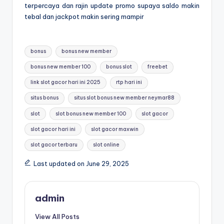
terpercaya dan rajin update promo supaya saldo makin
tebal dan jackpot makin sering mampir
Tags:
bonus
bonus new member
bonus new member 100
bonus slot
freebet
link slot gacor hari ini 2025
rtp hari ini
situs bonus
situs slot bonus new member neymar88
slot
slot bonus new member 100
slot gacor
slot gacor hari ini
slot gacor maxwin
slot gacor terbaru
slot online
Last updated on June 29, 2025
admin
View All Posts