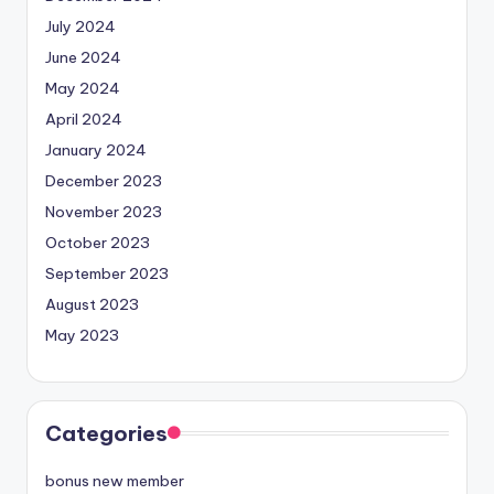
July 2024
June 2024
May 2024
April 2024
January 2024
December 2023
November 2023
October 2023
September 2023
August 2023
May 2023
Categories
bonus new member