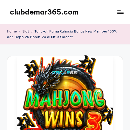
clubdemar365.com
Skip
to
content
Home
Slot
Tahukah Kamu Rahasia Bonus New Member 100%
dan Depo 20 Bonus 20 di Situs Gacor?