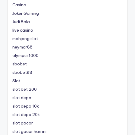
Casino
Joker Gaming
Judi Bola
live casino
mahjong slot
neymar88
olympus1000
sbobet
sbobet88
Slot
slot bet 200
slot depo
slot depo 10k
slot depo 20k
slot gacor
slot gacor hari ini