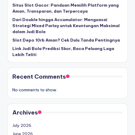
Situs Slot Gacor: Panduan Memilih Platform yang
Aman, Transparan, dan Terpercaya
Dari Double hingga Accumulator: Menguasai
Strategi Mixed Parlay untuk Keuntungan Maksimal
dalam Judi Bola
Slot Depo 10rb Aman? Cek Dulu Tanda Pentingnya
Link Judi Bola Prediksi Skor, Baca Peluang Laga
Lebih Teliti
Recent Comments
No comments to show.
Archives
July 2026
June 2026