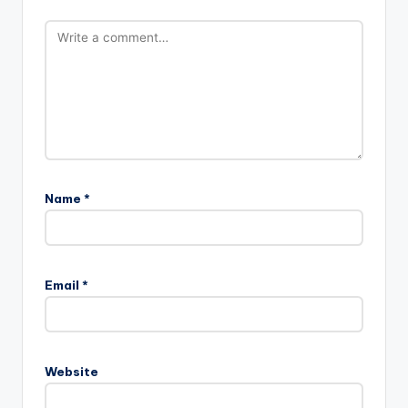
Name
*
Email
*
Website