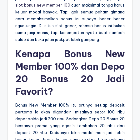
slot bonus new member 100
cuan maksimal tanpa harus
keluar modal banyak. Tapi, gak semua paham gimana
cara memaksimalkan bonus ini supaya bener-bener
nguntungin. Di situs slot gacor, rahasia bonus ini bukan
cuma janji manis, tapi kesempatan nyata buat nambah
saldo dan buka jalan jackpot lebih gampang.
Kenapa Bonus New
Member 100% dan Depo
20 Bonus 20 Jadi
Favorit?
Bonus New Member 100% itu artinya setiap deposit
pertama lo akan digandain, misalnya setor 100 ribu
dapet saldo jadi 200 ribu. Sedangkan Depo 20 Bonus 20
biasanya promo yang ngasih tambahan 20 ribu dari
deposit 20 ribu. Keduanya bikin modal main jadi lebih
besar tanpa harus keluar uang ekstra, bikin peluang