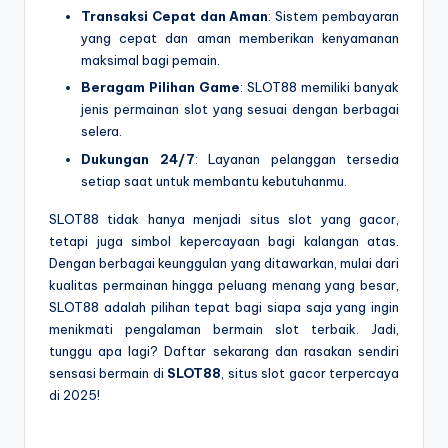
Transaksi Cepat dan Aman
: Sistem pembayaran
yang cepat dan aman memberikan kenyamanan
maksimal bagi pemain.
Beragam Pilihan Game
: SLOT88 memiliki banyak
jenis permainan slot yang sesuai dengan berbagai
selera.
Dukungan 24/7
: Layanan pelanggan tersedia
setiap saat untuk membantu kebutuhanmu.
SLOT88 tidak hanya menjadi situs slot yang gacor,
tetapi juga simbol kepercayaan bagi kalangan atas.
Dengan berbagai keunggulan yang ditawarkan, mulai dari
kualitas permainan hingga peluang menang yang besar,
SLOT88 adalah pilihan tepat bagi siapa saja yang ingin
menikmati pengalaman bermain slot terbaik. Jadi,
tunggu apa lagi? Daftar sekarang dan rasakan sendiri
sensasi bermain di
SLOT88
, situs slot gacor terpercaya
di 2025!