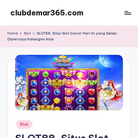
clubdemar365.com
Skip
to
content
Home
Slot
SLOT88, Situs Slot Gacor Hari Ini yang Selalu
Dipercaya Kalangan Atas
Posted
Slot
in