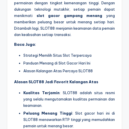
permainan dengan tingkat kemenangan tinggi. Dengan
dukungan teknologi mutakhir, setiap pemain dapat
menikmati
slot gacor gampang menang
yang
memberikan peluang besar untuk menang setiap hari.
Ditambah lagi, SLOT88 menjamin keamanan data pemain
dan keabsahan setiap transaksi.
Baca Juga:
Strategi Memilih Situs Slot Terpercaya
Panduan Menang di Slot Gacor Hari Ini
Alasan Kalangan Atas Percaya SLOT88
Alasan SLOT88 Jadi Favorit Kalangan Atas
Kualitas Terjamin
: SLOT88 adalah situs resmi
yang selalu mengutamakan kualitas permainan dan
keamanan.
Peluang Menang Tinggi
: Slot gacor hari ini di
SLOT88 menawarkan RTP tinggi yang memudahkan
pemain untuk menang besar.