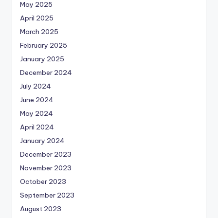
May 2025
April 2025
March 2025
February 2025
January 2025
December 2024
July 2024
June 2024
May 2024
April 2024
January 2024
December 2023
November 2023
October 2023
September 2023
August 2023