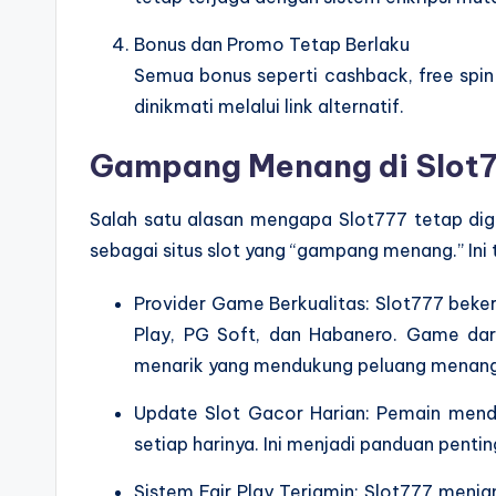
Bonus dan Promo Tetap Berlaku
Semua bonus seperti cashback, free spin
dinikmati melalui link alternatif.
Gampang Menang di Slot
Salah satu alasan mengapa Slot777 tetap dig
sebagai situs slot yang “gampang menang.” Ini 
Provider Game Berkualitas: Slot777 beke
Play, PG Soft, dan Habanero. Game dari 
menarik yang mendukung peluang menang
Update Slot Gacor Harian: Pemain mend
setiap harinya. Ini menjadi panduan pentin
Sistem Fair Play Terjamin: Slot777 men