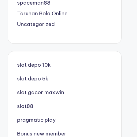
spaceman88
Taruhan Bola Online
Uncategorized
slot depo 10k
slot depo 5k
slot gacor maxwin
slot88
pragmatic play
Bonus new member