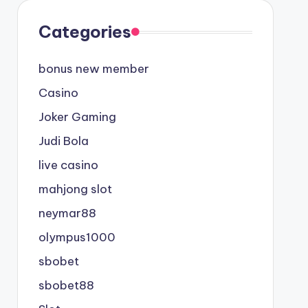
Categories
bonus new member
Casino
Joker Gaming
Judi Bola
live casino
mahjong slot
neymar88
olympus1000
sbobet
sbobet88