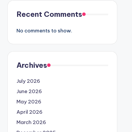
Recent Comments
No comments to show.
Archives
July 2026
June 2026
May 2026
April 2026
March 2026