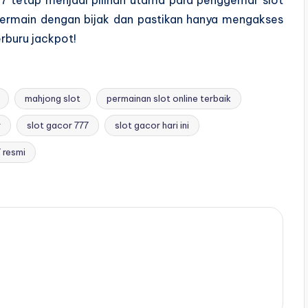
77 tetap menjadi pilihan utama para penggemar slot
u bermain dengan bijak dan pastikan hanya mengakses
rburu jackpot!
mahjong slot
permainan slot online terbaik
r
slot gacor 777
slot gacor hari ini
 resmi