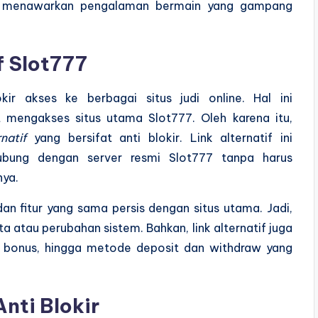
juga menawarkan pengalaman bermain yang gampang
f Slot777
ir akses ke berbagai situs judi online. Hal ini
 mengakses situs utama Slot777. Oleh karena itu,
rnatif
yang bersifat anti blokir. Link alternatif ini
bung dengan server resmi Slot777 tanpa harus
nya.
 dan fitur yang sama persis dengan situs utama. Jadi,
 atau perubahan sistem. Bahkan, link alternatif juga
i, bonus, hingga metode deposit dan withdraw yang
nti Blokir