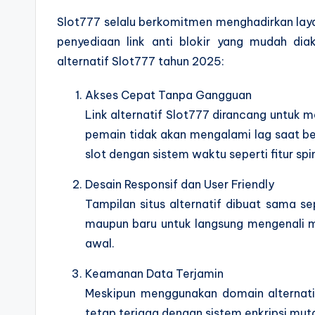
Slot777 selalu berkomitmen menghadirkan laya
penyediaan link anti blokir yang mudah dia
alternatif Slot777 tahun 2025:
Akses Cepat Tanpa Gangguan
Link alternatif Slot777 dirancang untuk m
pemain tidak akan mengalami lag saat b
slot dengan sistem waktu seperti fitur spi
Desain Responsif dan User Friendly
Tampilan situs alternatif dibuat sama s
maupun baru untuk langsung mengenali me
awal.
Keamanan Data Terjamin
Meskipun menggunakan domain alternatif
tetap terjaga dengan sistem enkripsi mut