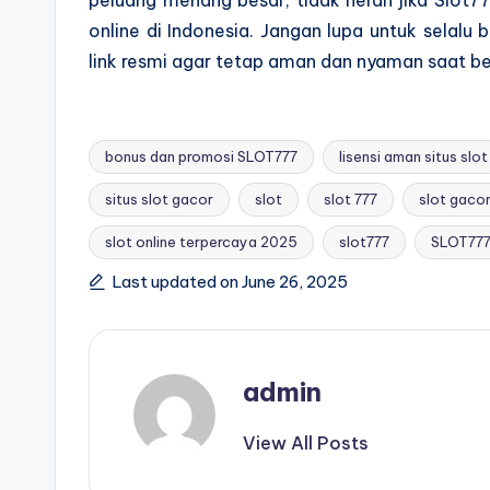
peluang menang besar, tidak heran jika Slot7
online di Indonesia. Jangan lupa untuk selal
link resmi agar tetap aman dan nyaman saat be
bonus dan promosi SLOT777
lisensi aman situs slot
situs slot gacor
slot
slot 777
slot gaco
Tags:
slot online terpercaya 2025
slot777
SLOT777
Last updated on June 26, 2025
admin
View All Posts