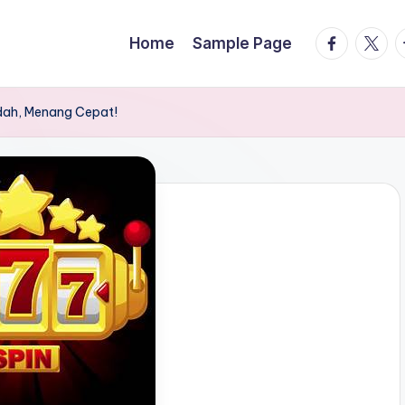
facebook.
twitte
t
Home
Sample Page
dah, Menang Cepat!