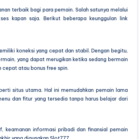
nan terbaik bagi para pemain. Salah satunya melalui
kses kapan saja. Berikut beberapa keunggulan link
emiliki koneksi yang cepat dan stabil. Dengan begitu,
ermain, yang dapat merugikan ketika sedang bermain
n cepat atau bonus free spin.
eperti situs utama. Hal ini memudahkan pemain lama
nu dan fitur yang tersedia tanpa harus belajar dari
, keamanan informasi pribadi dan finansial pemain
akhir yang digunakan Slot777.