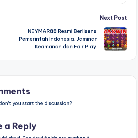
Next Post
NEYMAR88 Resmi Berlisensi
Pemerintah Indonesia, Jaminan
Keamanan dan Fair Play!
mments
n’t you start the discussion?
e a Reply