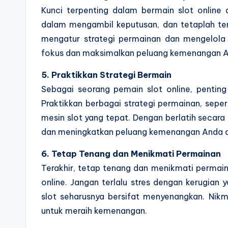
Kunci terpenting dalam bermain slot online 
dalam mengambil keputusan, dan tetaplah te
mengatur strategi permainan dan mengelol
fokus dan maksimalkan peluang kemenangan 
5. Praktikkan Strategi Bermain
Sebagai seorang pemain slot online, penti
Praktikkan berbagai strategi permainan, sepe
mesin slot yang tepat. Dengan berlatih secar
dan meningkatkan peluang kemenangan Anda di
6. Tetap Tenang dan Menikmati Permainan
Terakhir, tetap tenang dan menikmati permain
online. Jangan terlalu stres dengan kerugian
slot seharusnya bersifat menyenangkan. Nikm
untuk meraih kemenangan.