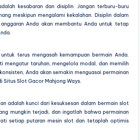
adalah kesabaran dan disiplin. Jangan terburu-buru
nang meskipun mengalami kekalahan. Disiplin dalam
a anggaran Anda akan membantu Anda untuk tetap
Anda.
ng untuk terus mengasah kemampuan bermain Anda.
rti mengatur taruhan, mengelola modal, dan memilih
a konsisten, Anda akan semakin menguasai permainan
 Situs Slot Gacor Mahjong Ways.
an adalah kunci dari kesuksesan dalam bermain slot
 yang mungkin terjadi, dan ingatlah bahwa permainan
ati setiap putaran mesin slot dan tetaplah optimis