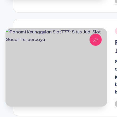
P
b
i
P
b