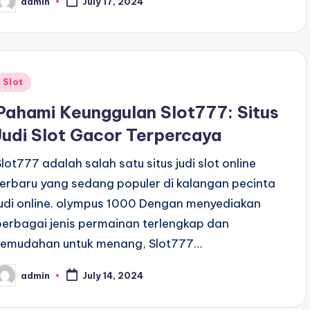
admin
July 17, 2024
osted
y
Posted
Slot
n
Pahami Keunggulan Slot777: Situs
Judi Slot Gacor Terpercaya
Slot777 adalah salah satu situs judi slot online
terbaru yang sedang populer di kalangan pecinta
judi online. olympus 1000 Dengan menyediakan
berbagai jenis permainan terlengkap dan
kemudahan untuk menang, Slot777…
admin
July 14, 2024
osted
y