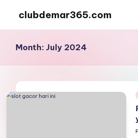
clubdemar365.com
Skip
to
content
Month:
July 2024
i