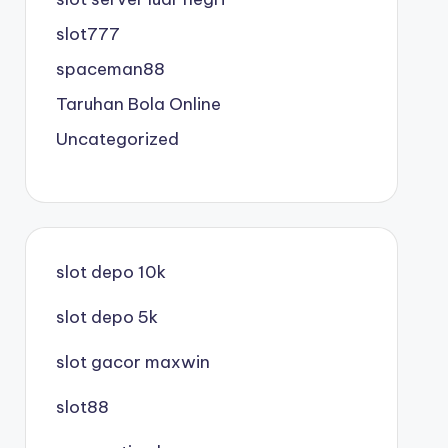
slot777
spaceman88
Taruhan Bola Online
Uncategorized
slot depo 10k
slot depo 5k
slot gacor maxwin
slot88