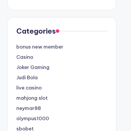
Categories
bonus new member
Casino
Joker Gaming
Judi Bola
live casino
mahjong slot
neymar88
olympus1000
sbobet