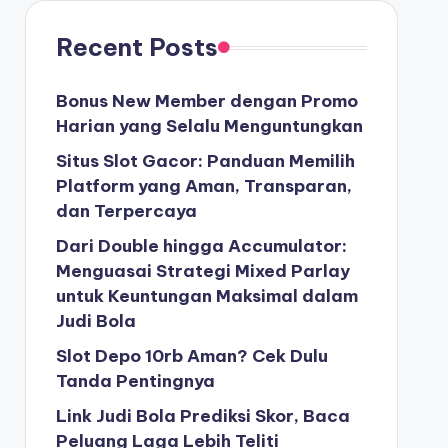
Recent Posts
Bonus New Member dengan Promo
Harian yang Selalu Menguntungkan
Situs Slot Gacor: Panduan Memilih
Platform yang Aman, Transparan,
dan Terpercaya
Dari Double hingga Accumulator:
Menguasai Strategi Mixed Parlay
untuk Keuntungan Maksimal dalam
Judi Bola
Slot Depo 10rb Aman? Cek Dulu
Tanda Pentingnya
Link Judi Bola Prediksi Skor, Baca
Peluang Laga Lebih Teliti