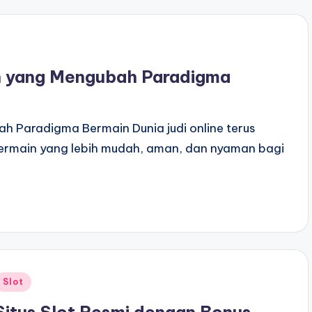
an yang Mengubah Paradigma
h Paradigma Bermain Dunia judi online terus
ermain yang lebih mudah, aman, dan nyaman bagi
Posted
Slot
n