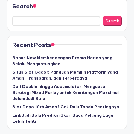
Search
Search
Recent Posts
Bonus New Member dengan Promo Harian yang
Selalu Menguntungkan
Situs Slot Gacor: Panduan Memilih Platform yang
Aman, Transparan, dan Terpercaya
Dari Double hingga Accumulator: Menguasai
Strategi Mixed Parlay untuk Keuntungan Maksimal
dalam Judi Bola
Slot Depo 10rb Aman? Cek Dulu Tanda Pentingnya
Link Judi Bola Prediksi Skor, Baca Peluang Laga
Lebih Teliti