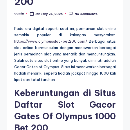
200
admin
January 24, 2025
No Comments
Posted
by
Pada era digital seperti saat ini, permainan slot online
semakin populer di kalangan masyarakat.
https://www.olympusslot-bet200.com/
Berbagai situs
slot online bermunculan dengan menawarkan berbagai
jenis permainan slot yang menarik dan menguntungkan.
Salah satu situs slot online yang banyak diminati adalah
Gacor Gates of Olympus. Situs ini menawarkan berbagai
hadiah menarik, seperti hadiah jackpot hingga 1000 kali
lipat dari total taruhan.
Keberuntungan di Situs
Daftar Slot Gacor
Gates Of Olympus 1000
Bet 200