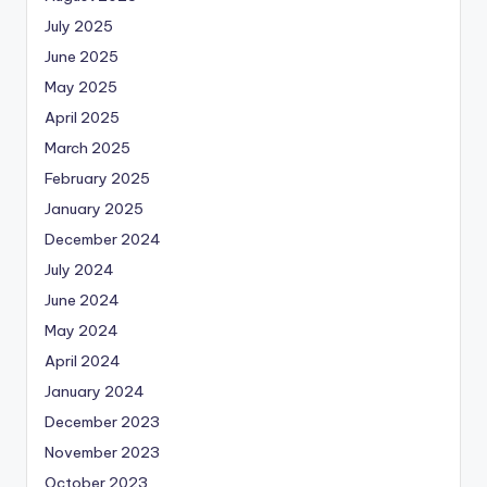
July 2025
June 2025
May 2025
April 2025
March 2025
February 2025
January 2025
December 2024
July 2024
June 2024
May 2024
April 2024
January 2024
December 2023
November 2023
October 2023