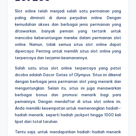
Slot online telah menjadi salah satu permainan yang
paling diminati di dunia perjudian online. Dengan
kemudahan akses dan berbagai jenis permainan yang
ditawarkan, banyak pemain yang tertarik untuk
mencoba keberuntungan mereka dalam permainan slot
online. Namun, tidak semua situs slot online dapat
dipercaya. Penting untuk memilih situs slot online yang
terpercaya dan terjamin keamanannya.
Salah satu situs slot online terpercaya yang patut
dicoba adalah Gacor Gates of Olympus. Situs ini dikenal
dengan berbagai jenis permainan slot yang menarik dan
menguntungkan. Selain itu, situs ini juga menawarkan
berbagai bonus dan promosi menarik bagi para
pemainnya. Dengan mendaftar di situs slot online ini,
Anda memiliki kesempatan untuk memenangkan hadiah-
hadiah menarik, seperti hadiah jackpot hingga 1000 kali
lipat dari total taruhan.
Tentu saja, untuk mendapatkan hadiah-hadiah menarik