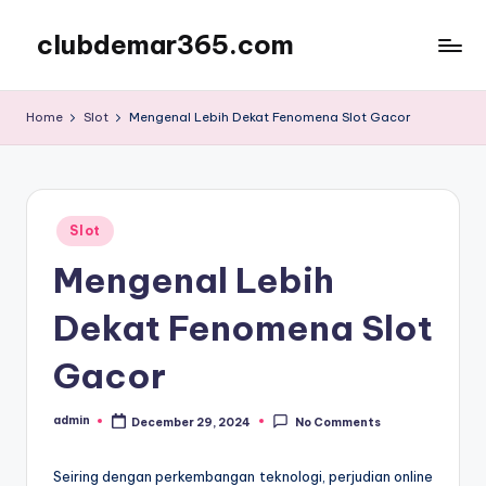
clubdemar365.com
Skip
to
content
Home
Slot
Mengenal Lebih Dekat Fenomena Slot Gacor
Posted
Slot
in
Mengenal Lebih
Dekat Fenomena Slot
Gacor
admin
December 29, 2024
No Comments
Posted
by
Seiring dengan perkembangan teknologi, perjudian online