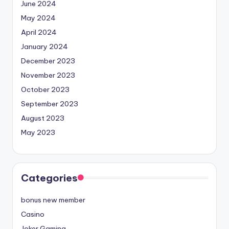
June 2024
May 2024
April 2024
January 2024
December 2023
November 2023
October 2023
September 2023
August 2023
May 2023
Categories
bonus new member
Casino
Joker Gaming