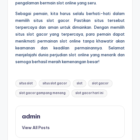
pengalaman bermain slot online yang seru.
Sebagai pemain, kita harus selalu berhati-hati dalam
memilih situs slot gacor. Pastikan situs tersebut
terpercaya dan aman untuk dimainkan. Dengan memilih
situs slot gacor yang terpercaya, para pemain dapat
menikmati permainan slot online tanpa khawatir akan
keamanan dan keadilan permainannya. Selamat
menjelajahi dunia perjudian slot online yang menarik dan
semoga berhasil meraih kemenangan besar!
Tags:
situs slot
situs slot gacor
slot
slot gacor
slot gacor gampang menang
slot gacor hari ini
admin
View All Posts