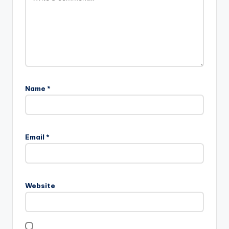
Name
*
Email
*
Website