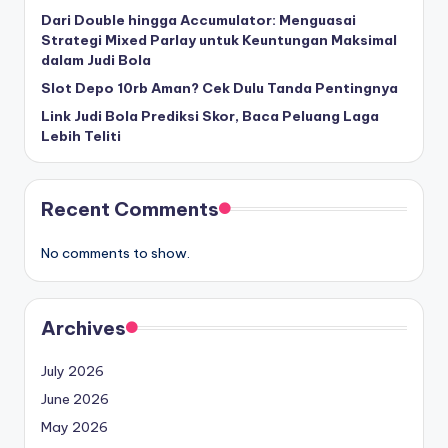
Dari Double hingga Accumulator: Menguasai
Strategi Mixed Parlay untuk Keuntungan Maksimal
dalam Judi Bola
Slot Depo 10rb Aman? Cek Dulu Tanda Pentingnya
Link Judi Bola Prediksi Skor, Baca Peluang Laga
Lebih Teliti
Recent Comments
No comments to show.
Archives
July 2026
June 2026
May 2026