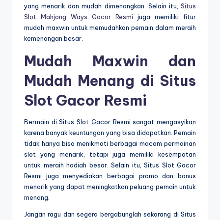
yang menarik dan mudah dimenangkan. Selain itu,
Situs
Slot Mahjong Ways Gacor Resmi
juga memiliki fitur
mudah maxwin untuk memudahkan pemain dalam meraih
kemenangan besar.
Mudah Maxwin dan
Mudah Menang di Situs
Slot Gacor Resmi
Bermain di Situs Slot Gacor Resmi sangat mengasyikan
karena banyak keuntungan yang bisa didapatkan. Pemain
tidak hanya bisa menikmati berbagai macam permainan
slot yang menarik, tetapi juga memiliki kesempatan
untuk meraih hadiah besar. Selain itu, Situs Slot Gacor
Resmi juga menyediakan berbagai promo dan bonus
menarik yang dapat meningkatkan peluang pemain untuk
menang.
Jangan ragu dan segera bergabunglah sekarang di Situs