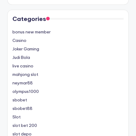
Categories
bonus new member
Casino
Joker Gaming
Judi Bola
live casino
mahjong slot
neymar88
olympus1000
sbobet
sbobet88
Slot
slot bet 200
slot depo