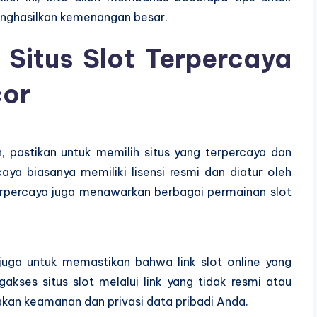
menghasilkan kemenangan besar.
 Situs Slot Terpercaya
cor
n, pastikan untuk memilih situs yang terpercaya dan
caya biasanya memiliki lisensi resmi dan diatur oleh
s terpercaya juga menawarkan berbagai permainan slot
g juga untuk memastikan bahwa link slot online yang
kses situs slot melalui link yang tidak resmi atau
kan keamanan dan privasi data pribadi Anda.