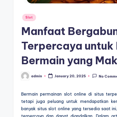
Posted
Slot
in
Manfaat Bergabun
Terpercaya untuk
Bermain yang Mak
admin
January 20, 2025
No Comm
Posted
by
Bermain permainan slot online di situs ter
tetapi juga peluang untuk mendapatkan k
banyak situs slot online yang tersedia saat in
terpercaya dan dapat diandalkan. Dalam art