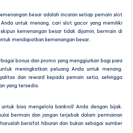
kemenangan besar adalah incaran setiap pemain slot
g Anda untuk menang, cari slot gacor yang memiliki
Meskipun kemenangan besar tidak dijamin, bermain di
 untuk mendapatkan kemenangan besar.
erbagai bonus dan promo yang menggiurkan bagi para
untuk meningkatkan peluang Anda untuk menang.
yalitas dan reward kepada pemain setia, sehingga
n yang tersedia.
 untuk bisa mengelola bankroll Anda dengan bijak.
lai bermain dan jangan terjebak dalam permainan
 haruslah bersifat hiburan dan bukan sebagai sumber