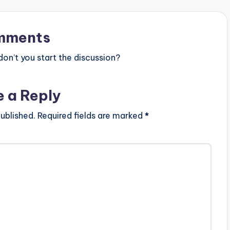
mments
n’t you start the discussion?
e a Reply
ublished.
Required fields are marked
*