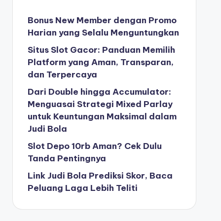
Bonus New Member dengan Promo
Harian yang Selalu Menguntungkan
Situs Slot Gacor: Panduan Memilih
Platform yang Aman, Transparan,
dan Terpercaya
Dari Double hingga Accumulator:
Menguasai Strategi Mixed Parlay
untuk Keuntungan Maksimal dalam
Judi Bola
Slot Depo 10rb Aman? Cek Dulu
Tanda Pentingnya
Link Judi Bola Prediksi Skor, Baca
Peluang Laga Lebih Teliti