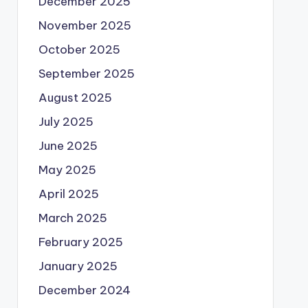
December 2025
November 2025
October 2025
September 2025
August 2025
July 2025
June 2025
May 2025
April 2025
March 2025
February 2025
January 2025
December 2024