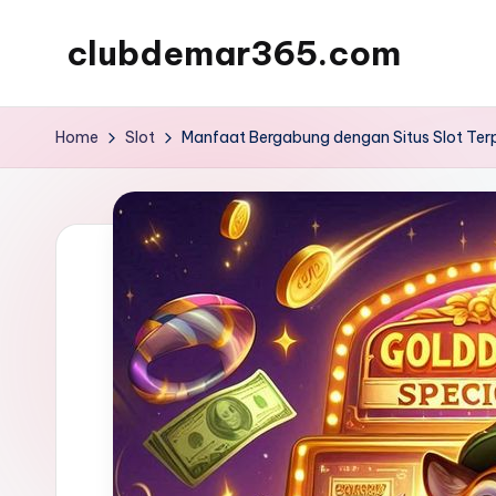
clubdemar365.com
Skip
to
content
Home
Slot
Manfaat Bergabung dengan Situs Slot Te