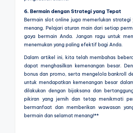
6. Bermain dengan Strategi yang Tepat
Bermain slot online juga memerlukan strateg
menang. Pelajari aturan main dari setiap per
gaya bermain Anda. Jangan ragu untuk men
menemukan yang paling efektif bagi Anda.
Dalam artikel ini, kita telah membahas bebera
dapat menghasilkan kemenangan besar. Den
bonus dan promo, serta mengelola bankroll 
untuk mendapatkan kemenangan besar dalam p
dilakukan dengan bijaksana dan bertanggun
pikiran yang jernih dan tetap menikmati pe
bermanfaat dan memberikan wawasan yang 
bermain dan selamat menang!**