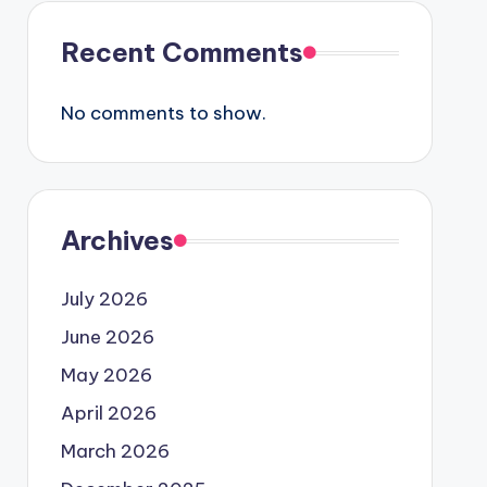
Recent Comments
No comments to show.
Archives
July 2026
June 2026
May 2026
April 2026
March 2026