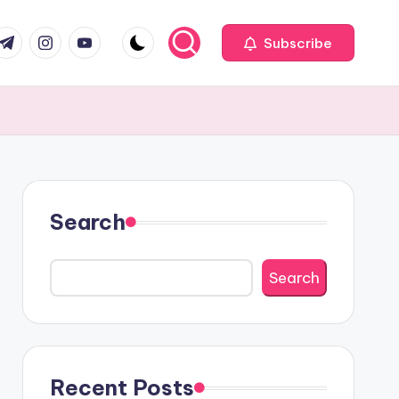
com
r.com
.me
instagram.com
youtube.com
Subscribe
Search
Search
Recent Posts