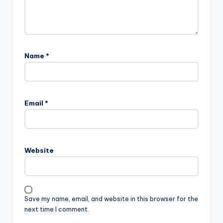
Name
*
Email
*
Website
Save my name, email, and website in this browser for the
next time I comment.