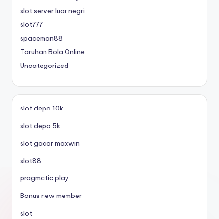
slot server luar negri
slot777
spaceman88
Taruhan Bola Online
Uncategorized
slot depo 10k
slot depo 5k
slot gacor maxwin
slot88
pragmatic play
Bonus new member
slot