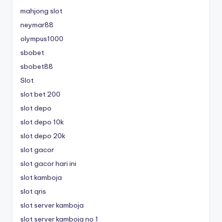
mahjong slot
neymar88
olympus1000
sbobet
sbobet88
Slot
slot bet 200
slot depo
slot depo 10k
slot depo 20k
slot gacor
slot gacor hari ini
slot kamboja
slot qris
slot server kamboja
slot server kamboja no 1