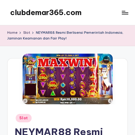
clubdemar365.com
Skip
to
content
Home
Slot
NEYMAR88 Resmi Berlisensi Pemerintah Indonesia,
Jaminan Keamanan dan Fair Play!
Posted
Slot
in
NEYMAR88 Resmi