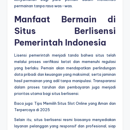
permainan tanpa rasa was-was.
Manfaat Bermain di
Situs Berlisensi
Pemerintah Indonesia
Lisensi pemerintah menjadi tanda bahwa situs telah
melalui proses verifikasi ketat dan memenuhi regulasi
yang berlaku. Pemain akan mendapatkan perlindungan
data pribadi dan keuangan yang maksimal, serta jaminan
hasil permainan yang adil tanpa manipulasi. Transparansi
dalam proses taruhan dan pembayaran juga menjadi
prioritas utama bagi situs berlisensi.
Baca juga: Tips Memilih Situs Slot Online yang Aman dan
Terpercaya di 2025
Selain itu, situs berlisensi resmi biasanya menyediakan
layanan pelanggan yang responsif dan profesional, siap