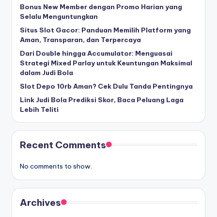
Bonus New Member dengan Promo Harian yang
Selalu Menguntungkan
Situs Slot Gacor: Panduan Memilih Platform yang
Aman, Transparan, dan Terpercaya
Dari Double hingga Accumulator: Menguasai
Strategi Mixed Parlay untuk Keuntungan Maksimal
dalam Judi Bola
Slot Depo 10rb Aman? Cek Dulu Tanda Pentingnya
Link Judi Bola Prediksi Skor, Baca Peluang Laga
Lebih Teliti
Recent Comments
No comments to show.
Archives