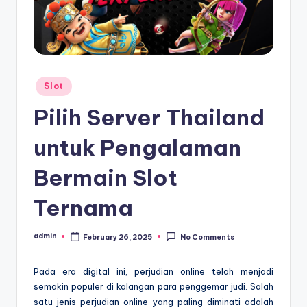
Posted
Slot
in
Pilih Server Thailand
untuk Pengalaman
Bermain Slot
Ternama
admin
February 26, 2025
No Comments
Posted
by
Pada era digital ini, perjudian online telah menjadi
semakin populer di kalangan para penggemar judi. Salah
satu jenis perjudian online yang paling diminati adalah