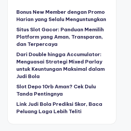
Bonus New Member dengan Promo
Harian yang Selalu Menguntungkan
Situs Slot Gacor: Panduan Memilih
Platform yang Aman, Transparan,
dan Terpercaya
Dari Double hingga Accumulator:
Menguasai Strategi Mixed Parlay
untuk Keuntungan Maksimal dalam
Judi Bola
Slot Depo 10rb Aman? Cek Dulu
Tanda Pentingnya
Link Judi Bola Prediksi Skor, Baca
Peluang Laga Lebih Teliti