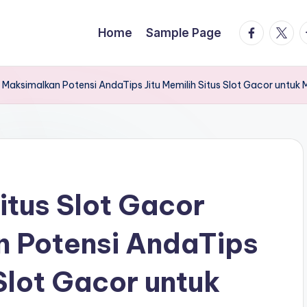
facebook.
twitte
t
Home
Sample Page
uk Maksimalkan Potensi AndaTips Jitu Memilih Situs Slot Gacor untu
Situs Slot Gacor
n Potensi AndaTips
 Slot Gacor untuk