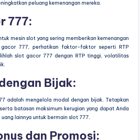
eningkatkan peluang kemenangan mereka.
r 777:
 untuk mesin slot yang sering memberikan kemenangan
 gacor 777, perhatikan faktor-faktor seperti RTP
ilihlah slot gacor 777 dengan RTP tinggi, volatilitas
ik.
dengan Bijak:
777 adalah mengelola modal dengan bijak. Tetapkan
, serta batasan maksimum kerugian yang dapat Anda
 uang lainnya untuk bermain slot 777.
nus dan Promosi: