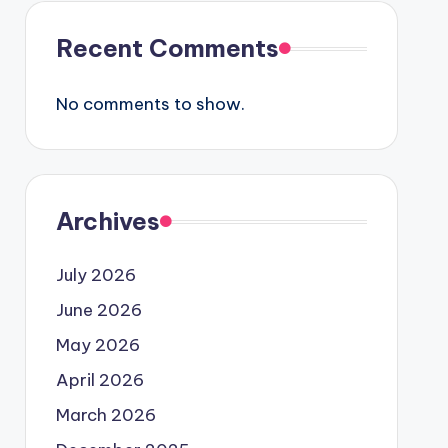
Recent Comments
No comments to show.
Archives
July 2026
June 2026
May 2026
April 2026
March 2026