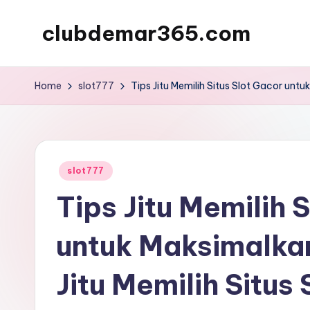
clubdemar365.com
Skip
to
content
Home
slot777
Tips Jitu Memilih Situs Slot Gacor unt
Posted
slot777
in
Tips Jitu Memilih 
untuk Maksimalka
Jitu Memilih Situs