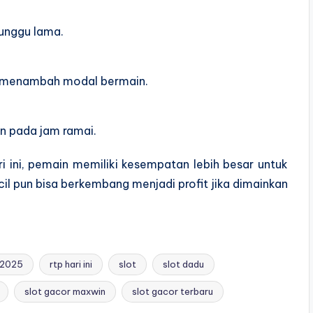
nunggu lama.
 menambah modal bermain.
n pada jam ramai.
i ini, pemain memiliki kesempatan lebih besar untuk
l pun bisa berkembang menjadi profit jika dimainkan
i 2025
rtp hari ini
slot
slot dadu
slot gacor maxwin
slot gacor terbaru