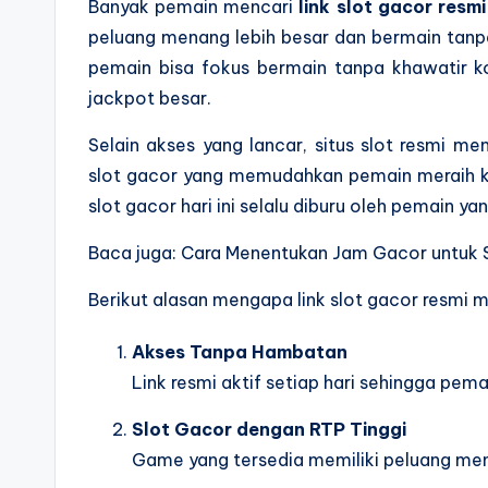
Banyak pemain mencari
link slot gacor resm
peluang menang lebih besar dan bermain tanpa
pemain bisa fokus bermain tanpa khawatir ko
jackpot besar.
Selain akses yang lancar, situs slot resmi m
slot gacor yang memudahkan pemain meraih ke
slot gacor hari ini selalu diburu oleh pemain 
Baca juga: Cara Menentukan Jam Gacor untuk S
Berikut alasan mengapa link slot gacor resmi me
Akses Tanpa Hambatan
Link resmi aktif setiap hari sehingga pemai
Slot Gacor dengan RTP Tinggi
Game yang tersedia memiliki peluang men