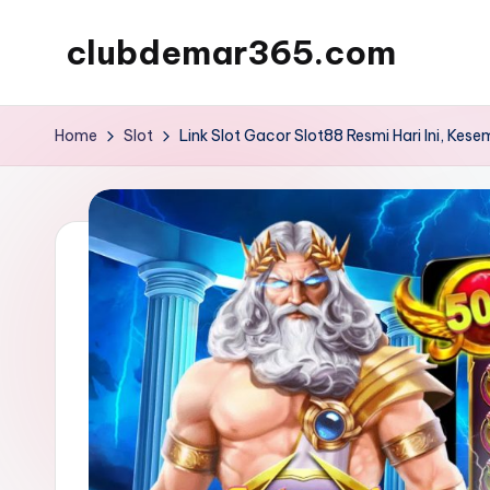
clubdemar365.com
Skip
to
content
Home
Slot
Link Slot Gacor Slot88 Resmi Hari Ini, Ke