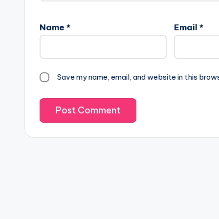
Name
*
Email
*
Save my name, email, and website in this brow