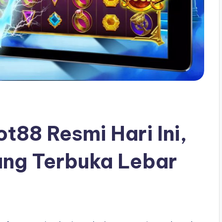
ot88 Resmi Hari Ini,
ng Terbuka Lebar