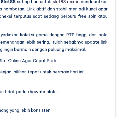
i Slot88
setiap hari untuk
slot88 resmi
mendapatkan
 hambatan. Link aktif dan stabil menjadi kunci agar
neksi terputus saat sedang berburu free spin atau
enyediakan koleksi game dengan RTP tinggi dan pola
menangan lebih sering. Itulah sebabnya update link
yang ingin bermain dengan peluang maksimal.
lot Online Agar Cepat Profit
njadi pilihan tepat untuk bermain hari ini:
n tidak perlu khawatir blokir.
ang yang lebih konsisten.