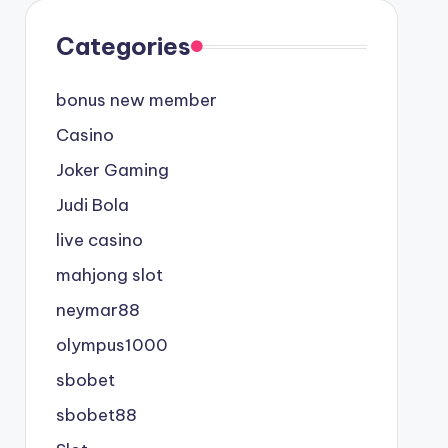
Categories
bonus new member
Casino
Joker Gaming
Judi Bola
live casino
mahjong slot
neymar88
olympus1000
sbobet
sbobet88