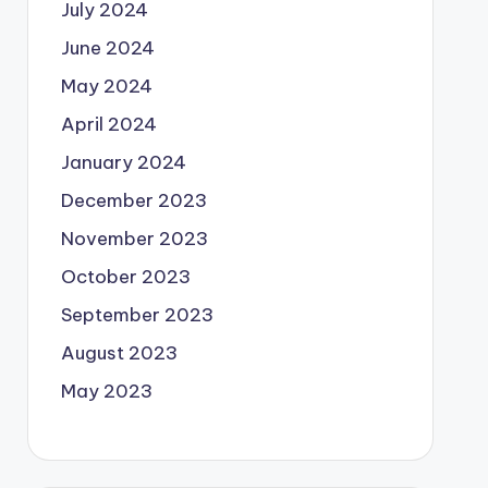
July 2024
June 2024
May 2024
April 2024
January 2024
December 2023
November 2023
October 2023
September 2023
August 2023
May 2023