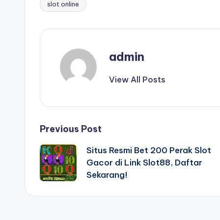
slot online
admin
View All Posts
Post
Previous Post
Situs Resmi Bet 200 Perak Slot
navigation
Gacor di Link Slot88, Daftar
Sekarang!