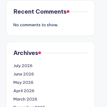
Recent Comments
No comments to show.
Archives
July 2026
June 2026
May 2026
April 2026
March 2026