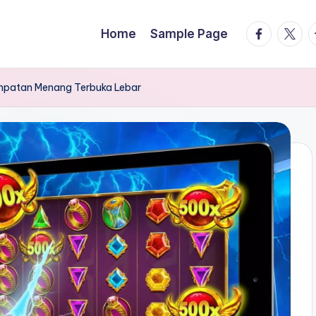
facebook.
twitte
t
Home
Sample Page
sempatan Menang Terbuka Lebar