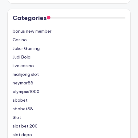
Categories
bonus new member
Casino
Joker Gaming
Judi Bola
live casino
mahjong slot
neymar88
olympus1000
sbobet
sbobet88
Slot
slot bet 200
slot depo