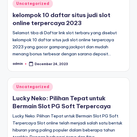
Posted
Uncategorized
in
kelompok 10 daftar situs judi slot
online terpercaya 2023
Selamat tiba di Daftar link slot terbaru yang disebut
kelompok 10 daftar situs judi slot online terpercaya
2023 yang gacor gampang jackpot dan mudah
menang bonus terbesar dengan sarana deposit…
admin
December 24, 2023
Posted
by
Posted
Uncategorized
in
Lucky Neko: Pilihan Tepat untuk
Bermain Slot PG Soft Terpercaya
Lucky Neko: Pilihan Tepat untuk Bermain Slot PG Soft
Terpercaya Slot online telah menjadi salah satu bentuk
hiburan yang paling populer dalam beberapa tahun