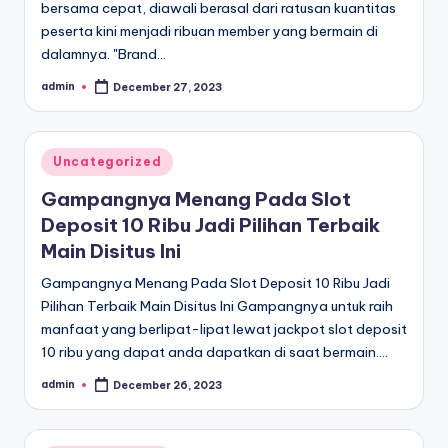
bersama cepat, diawali berasal dari ratusan kuantitas
peserta kini menjadi ribuan member yang bermain di
dalamnya. "Brand…
admin
December 27, 2023
Posted
by
Posted
Uncategorized
in
Gampangnya Menang Pada Slot
Deposit 10 Ribu Jadi Pilihan Terbaik
Main Disitus Ini
Gampangnya Menang Pada Slot Deposit 10 Ribu Jadi
Pilihan Terbaik Main Disitus Ini Gampangnya untuk raih
manfaat yang berlipat-lipat lewat jackpot slot deposit
10 ribu yang dapat anda dapatkan di saat bermain.…
admin
December 26, 2023
Posted
by