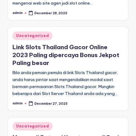
mengenai web site agen judi slot online…
admin
December 28, 2023
Posted
by
Posted
Uncategorized
in
Link Slots Thailand Gacor Online
2023 Paling dipercaya Bonus Jekpot
Paling besar
Bila anda pemain pemula di link Slots Thailand gacor,
anda harus pintar saat mengendalikan modal saat
bermain permaianan Slots Thailand gacor. Mungkin
beberapa dari Slot Server Thailand anda ada yang…
admin
December 27, 2023
Posted
by
Posted
Uncategorized
in