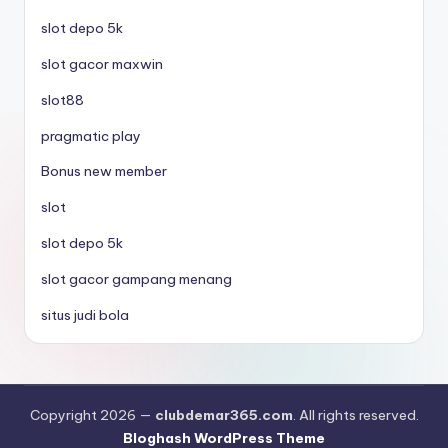
slot depo 5k
slot gacor maxwin
slot88
pragmatic play
Bonus new member
slot
slot depo 5k
slot gacor gampang menang
situs judi bola
Copyright 2026 —
clubdemar365.com
. All rights reserved.
Bloghash WordPress Theme