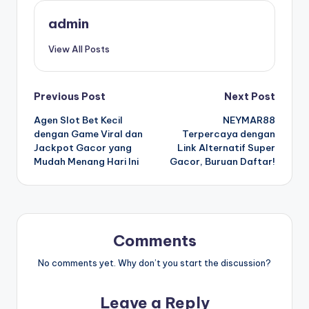
admin
View All Posts
Post
Previous Post
Next Post
Agen Slot Bet Kecil
NEYMAR88
navigation
dengan Game Viral dan
Terpercaya dengan
Jackpot Gacor yang
Link Alternatif Super
Mudah Menang Hari Ini
Gacor, Buruan Daftar!
Comments
No comments yet. Why don’t you start the discussion?
Leave a Reply