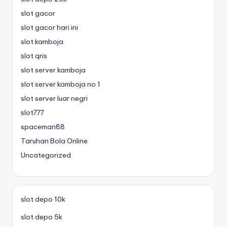
slot gacor
slot gacor hari ini
slot kamboja
slot qris
slot server kamboja
slot server kamboja no 1
slot server luar negri
slot777
spaceman88
Taruhan Bola Online
Uncategorized
slot depo 10k
slot depo 5k