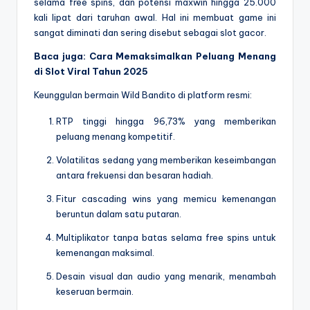
selama free spins, dan potensi maxwin hingga 25.000
kali lipat dari taruhan awal. Hal ini membuat game ini
sangat diminati dan sering disebut sebagai slot gacor.
Baca juga: Cara Memaksimalkan Peluang Menang
di Slot Viral Tahun 2025
Keunggulan bermain Wild Bandito di platform resmi:
RTP tinggi hingga 96,73% yang memberikan
peluang menang kompetitif.
Volatilitas sedang yang memberikan keseimbangan
antara frekuensi dan besaran hadiah.
Fitur cascading wins yang memicu kemenangan
beruntun dalam satu putaran.
Multiplikator tanpa batas selama free spins untuk
kemenangan maksimal.
Desain visual dan audio yang menarik, menambah
keseruan bermain.