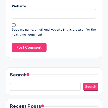
Website
Save my name, email, and website in this browser for the
next time I comment.
Search
Search
Recent Posts