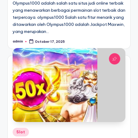
Olympus1000 adalah salah satu situs judi online terbaik
yang menawarkan berbagai permainan slot terbaik dan
terpercaya. olympus1000 Salah satu fitur menarik yang
ditawarkan oleh Olympus1000 adalah Jackpot Maxwin,
yang merupakan…
admin
October 17, 2025
Posted
by
Posted
Slot
in