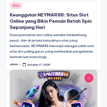
Posted
Slot
in
Keunggulan NEYMAR88: Situs Slot
Online yang Bikin Pemain Betah Spin
Sepanjang Hari
Dunia permainan slot online semakin berkembang
pesat, dan di antara banyaknya situs yang
bermunculan, NEYMAR88 menonjol sebagai salah satu
situs slot paling gacor yang memberikan pengalaman
bermain luar biasa bagi…
admin
October 17, 2025
Posted
by