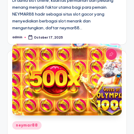
Di dunia slot online, kualitas permainan dan peluang
menang menjadi faktor utama bagi para pemain.
NEYMAR88 hadir sebagai situs slot gacor yang
menyediakan berbagai slot menarik dan
menguntungkan, daftar neymar88…
admin
October 17, 2025
Posted
by
Posted
neymar88
in