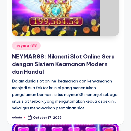
Posted
neymar88
in
NEYMAR88: Nikmati Slot Online Seru
dengan Sistem Keamanan Modern
dan Handal
Dalam dunia slot online, keamanan dan kenyamanan
menjadi dua faktor krusial yang menentukan
pengalaman bermain. situs neymar88 menonjol sebagai
situs slot terbaik yang mengutamakan kedua aspek ini,
sekaligus menawarkan permainan slot…
admin
October 17, 2025
Posted
by