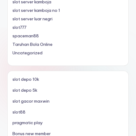
slot server kamboja
slot server kamboja no 1
slot server luar negri
slot777
spaceman88
Taruhan Bola Online
Uncategorized
slot depo 10k
slot depo 5k
slot gacor maxwin
slot88
pragmatic play
Bonus new member