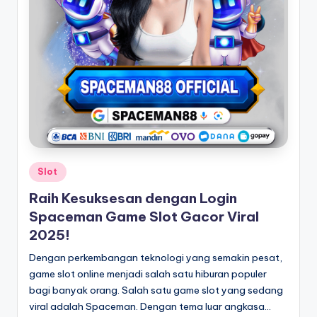
Posted
Slot
in
Raih Kesuksesan dengan Login
Spaceman Game Slot Gacor Viral
2025!
Dengan perkembangan teknologi yang semakin pesat,
game slot online menjadi salah satu hiburan populer
bagi banyak orang. Salah satu game slot yang sedang
viral adalah Spaceman. Dengan tema luar angkasa…