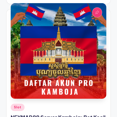
by
Posted
Slot
in