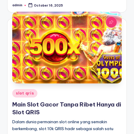
admin
October 16, 2025
Posted
by
Posted
slot qris
in
Main Slot Gacor Tanpa Ribet Hanya di
Slot QRIS
Dalam dunia permainan slot online yang semakin
berkembang, slot 10k QRIS hadir sebagai salah satu