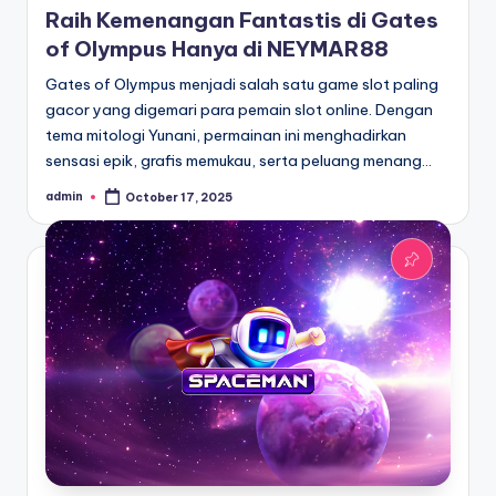
Raih Kemenangan Fantastis di Gates
of Olympus Hanya di NEYMAR88
Gates of Olympus menjadi salah satu game slot paling
gacor yang digemari para pemain slot online. Dengan
tema mitologi Yunani, permainan ini menghadirkan
sensasi epik, grafis memukau, serta peluang menang…
admin
October 17, 2025
Posted
by