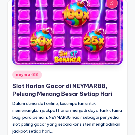
Posted
neymar88
in
Slot Harian Gacor di NEYMAR88,
Peluang Menang Besar Setiap Hari
Dalam dunia slot online, kesempatan untuk
memenangkan jackpot harian menjadi daya tarik utama
bagi para pemain. NEYMAR88 hadir sebagai penyedia
slot paling gacor yang secara konsisten menghadirkan
jackpot setiap hari,…