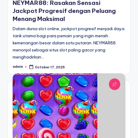
NEYMAR88: Rasakan Sensasi
Jackpot Progresif dengan Peluang
Menang Maksimal
Dalam dunia slot online, jackpot progresif menjadi daya
tarik utama bagi para pemain yang ingin meraih
kemenangan besar dalam satu putaran. NEYMAR88
menonjol sebagai situs slot paling gacor yang
menghadirkan…
admin
October 17, 2025
Posted
by