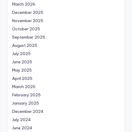
March 2026
December 2025
November 2025
October 2025
September 2025
August 2025
July 2025
June 2025
May 2025
April 2025
March 2025
February 2025
January 2025
December 2024
July 2024
June 2024