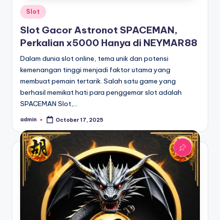
Posted
Slot
in
Slot Gacor Astronot SPACEMAN,
Perkalian x5000 Hanya di NEYMAR88
Dalam dunia slot online, tema unik dan potensi
kemenangan tinggi menjadi faktor utama yang
membuat pemain tertarik. Salah satu game yang
berhasil memikat hati para penggemar slot adalah
SPACEMAN Slot,…
admin
October 17, 2025
Posted
by