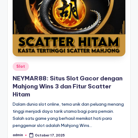
Posted
Slot
in
NEYMAR88: Situs Slot Gacor dengan
Mahjong Wins 3 dan Fitur Scatter
Hitam
Dalam dunia slot online, tema unik dan peluang menang
tinggi menjadi daya tarik utama bagi para pemain.
Salah satu game yang berhasil memikat hati para
penggemar slot adalah Mahjong Wins…
admin
October 17, 2025
Posted