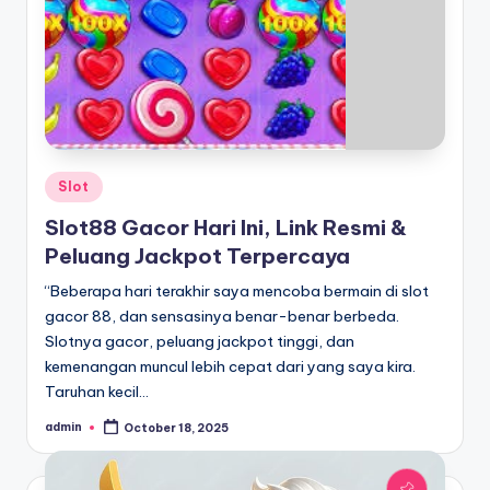
Posted
Slot
in
Slot88 Gacor Hari Ini, Link Resmi &
Peluang Jackpot Terpercaya
“Beberapa hari terakhir saya mencoba bermain di slot
gacor 88, dan sensasinya benar-benar berbeda.
Slotnya gacor, peluang jackpot tinggi, dan
kemenangan muncul lebih cepat dari yang saya kira.
Taruhan kecil…
admin
October 18, 2025
Posted
by