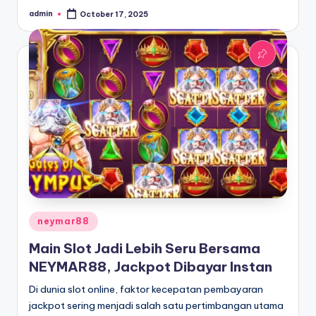
admin
October 17, 2025
Posted
by
Posted
neymar88
in
Main Slot Jadi Lebih Seru Bersama
NEYMAR88, Jackpot Dibayar Instan
Di dunia slot online, faktor kecepatan pembayaran
jackpot sering menjadi salah satu pertimbangan utama