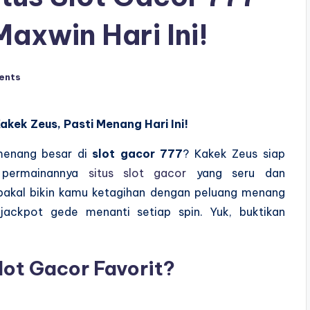
axwin Hari Ini!
ents
kek Zeus, Pasti Menang Hari Ini!
menang besar di
slot gacor 777
? Kakek Zeus siap
 permainannya
situs slot gacor
yang seru dan
 bakal bikin kamu ketagihan dengan peluang menang
 jackpot gede menanti setiap spin. Yuk, buktikan
lot Gacor Favorit?