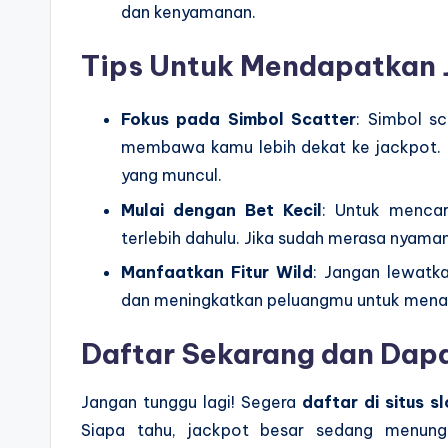
dan kenyamanan.
Tips Untuk Mendapatkan J
Fokus pada Simbol Scatter
: Simbol s
membawa kamu lebih dekat ke jackpot. P
yang muncul.
Mulai dengan Bet Kecil
: Untuk mencar
terlebih dahulu. Jika sudah merasa nyaman
Manfaatkan Fitur Wild
: Jangan lewatka
dan meningkatkan peluangmu untuk mena
Daftar Sekarang dan Dap
Jangan tunggu lagi! Segera
daftar di situs 
Siapa tahu, jackpot besar sedang menun