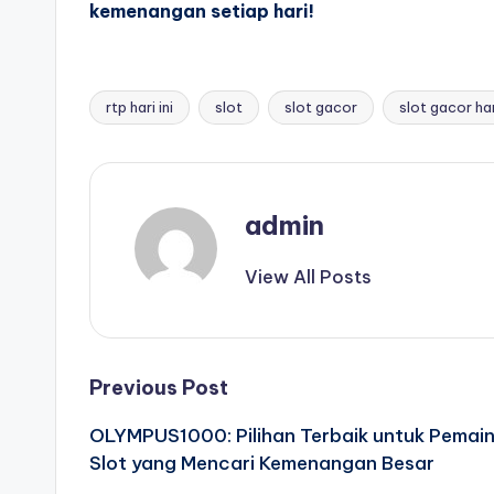
kemenangan setiap hari!
rtp hari ini
slot
slot gacor
slot gacor hari
Tags:
admin
View All Posts
Post
Previous Post
OLYMPUS1000: Pilihan Terbaik untuk Pemai
navigation
Slot yang Mencari Kemenangan Besar