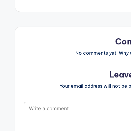
Co
No comments yet. Why do
Leav
Your email address will not be p