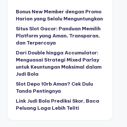
Bonus New Member dengan Promo
Harian yang Selalu Menguntungkan
Situs Slot Gacor: Panduan Memilih
Platform yang Aman, Transparan,
dan Terpercaya
Dari Double hingga Accumulator:
Menguasai Strategi Mixed Parlay
untuk Keuntungan Maksimal dalam
Judi Bola
Slot Depo 10rb Aman? Cek Dulu
Tanda Pentingnya
Link Judi Bola Prediksi Skor, Baca
Peluang Laga Lebih Teliti