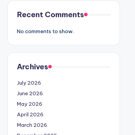
Recent Comments
No comments to show.
Archives
July 2026
June 2026
May 2026
April 2026
March 2026