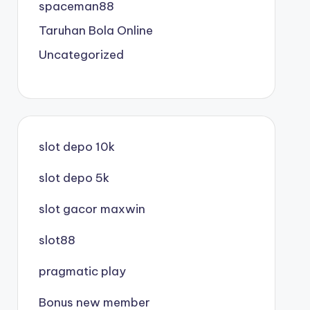
spaceman88
Taruhan Bola Online
Uncategorized
slot depo 10k
slot depo 5k
slot gacor maxwin
slot88
pragmatic play
Bonus new member