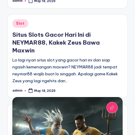
admin
May 18, 2025
Posted
by
Posted
Slot
in
Situs Slots Gacor Hari Ini di
NEYMAR88, Kakek Zeus Bawa
Maxwin
Lo lagi nyari situs slot yang gacor hari ini dan siap
ngasih kemenangan maxwin? NEYMAR88 jadi tempat
neymar88 wajib buat lo singgah. Apalagi game Kakek
Zeus yang lagi ngehits dan…
admin
May 18, 2025
Posted
by