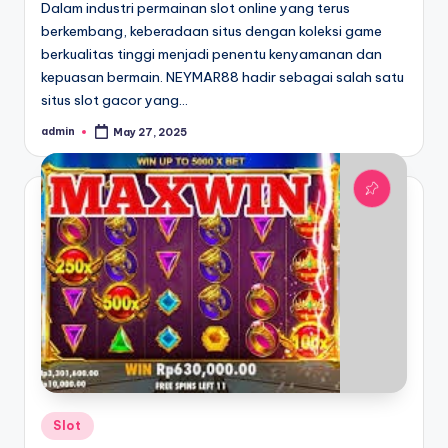
Dalam industri permainan slot online yang terus
berkembang, keberadaan situs dengan koleksi game
berkualitas tinggi menjadi penentu kenyamanan dan
kepuasan bermain. NEYMAR88 hadir sebagai salah satu
situs slot gacor yang…
admin
May 27, 2025
Posted
by
Posted
Slot
in