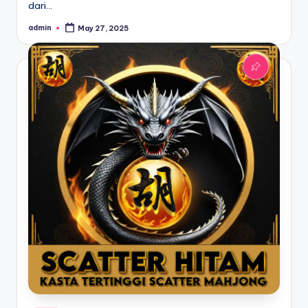
dari…
admin
May 27, 2025
Posted
by