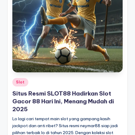
Posted
Slot
in
Situs Resmi SLOT88 Hadirkan Slot
Gacor 88 Hari Ini, Menang Mudah di
2025
Lo lagi cari tempat main slot yang gampang kasih
jackpot dan anti ribet? Situs resmi neymar88 siap jadi
pilihan terbaik lo di tahun 2025. Dengan koleksi slot