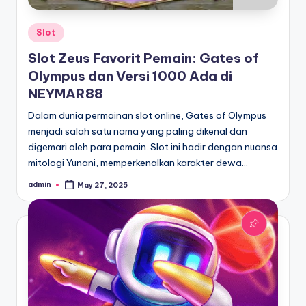
Posted
Slot
in
Slot Zeus Favorit Pemain: Gates of
Olympus dan Versi 1000 Ada di
NEYMAR88
Dalam dunia permainan slot online, Gates of Olympus
menjadi salah satu nama yang paling dikenal dan
digemari oleh para pemain. Slot ini hadir dengan nuansa
mitologi Yunani, memperkenalkan karakter dewa…
admin
May 27, 2025
Posted
by