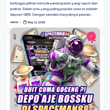
berbagai pilihan metode pembayaran yang cepat dan
praktis. Salah satu yang paling populer saat ini adalah
deposit QRIS. Dengan semakin banyaknya pemain…
admin
May 12, 2025
Posted
by