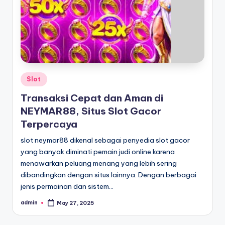
Posted
Slot
in
Transaksi Cepat dan Aman di
NEYMAR88, Situs Slot Gacor
Terpercaya
slot neymar88 dikenal sebagai penyedia slot gacor
yang banyak diminati pemain judi online karena
menawarkan peluang menang yang lebih sering
dibandingkan dengan situs lainnya. Dengan berbagai
jenis permainan dan sistem…
admin
May 27, 2025
Posted
by