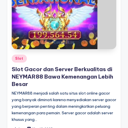
Posted
Slot
in
Slot Gacor dan Server Berkualitas di
NEYMAR88 Bawa Kemenangan Lebih
Besar
NEYMAR88 menjadi salah satu situs slot online gacor
yang banyak diminati karena menyediakan server gacor
yang berperan penting dalam meningkatkan peluang
kemenangan para pemain. Server gacor adalah server
khusus yang…