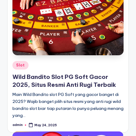
Posted
Slot
in
Wild Bandito Slot PG Soft Gacor
2025, Situs Resmi Anti Rugi Terbaik
Main Wild Bandito slot PG Soft yang gacor banget di
2025? Wajib banget pilih situs resmi yang anti rugi wild
bandito slot biar tiap putaran lo punya peluang menang
yang…
admin
May 24, 2025
Posted
by