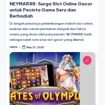
NEYMAR88: Surga Slot Online Gacor
untuk Pecinta Game Seru dan
Berhadiah
Di tengah pesatnya perkembangan industri slot online,
kualitas dan variasi permainan menjadi dua faktor
utama yang dicari oleh para pemain. NEYMAR88 hadir
sebagai salah satu situs slot gacor yang dikenal…
admin
May 27, 2025
Posted
by