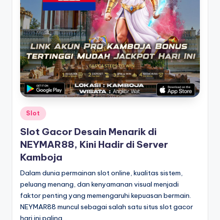
Posted
Slot
in
Slot Gacor Desain Menarik di
NEYMAR88, Kini Hadir di Server
Kamboja
Dalam dunia permainan slot online, kualitas sistem,
peluang menang, dan kenyamanan visual menjadi
faktor penting yang memengaruhi kepuasan bermain.
NEYMAR88 muncul sebagai salah satu situs slot gacor
hari ini paling…