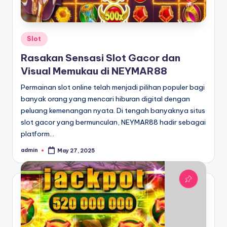
Posted
Slot
in
Rasakan Sensasi Slot Gacor dan
Visual Memukau di NEYMAR88
Permainan slot online telah menjadi pilihan populer bagi
banyak orang yang mencari hiburan digital dengan
peluang kemenangan nyata. Di tengah banyaknya situs
slot gacor yang bermunculan, NEYMAR88 hadir sebagai
platform…
admin
May 27, 2025
Posted
by