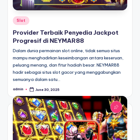
Posted
Slot
in
Provider Terbaik Penyedia Jackpot
Progresif di NEYMAR88
Dalam dunia permainan slot online, tidak semua situs
mampu menghadirkan keseimbangan antara keseruan,
peluang menang, dan fitur hadiah besar. NEYMAR88
hadir sebagai situs slot gacor yang menggabungkan
semuanya dalam satu…
admin
June 30, 2025
Posted
by