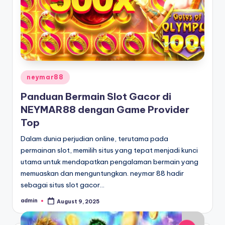
Posted
neymar88
in
Panduan Bermain Slot Gacor di
NEYMAR88 dengan Game Provider
Top
Dalam dunia perjudian online, terutama pada
permainan slot, memilih situs yang tepat menjadi kunci
utama untuk mendapatkan pengalaman bermain yang
memuaskan dan menguntungkan. neymar 88 hadir
sebagai situs slot gacor…
admin
August 9, 2025
Posted
by