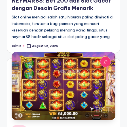
NEYMAR88: Bet 200 dan Slot Gacor
dengan Desain Grafis Menarik
Slot online menjadi salah satu hiburan paling diminati di
Indonesia, terutama bagi pemain yang mencari
keseruan dengan peluang menang yang tinggi. situs
neymar88 hadir sebagai situs slot paling gacor yang…
admin
August 25, 2025
Posted
by