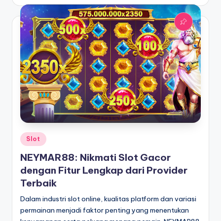
by
Posted
Slot
in
NEYMAR88: Nikmati Slot Gacor
dengan Fitur Lengkap dari Provider
Terbaik
Dalam industri slot online, kualitas platform dan variasi
permainan menjadi faktor penting yang menentukan