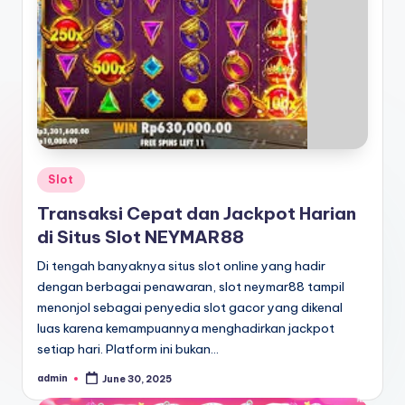
Posted
Slot
in
Transaksi Cepat dan Jackpot Harian
di Situs Slot NEYMAR88
Di tengah banyaknya situs slot online yang hadir
dengan berbagai penawaran, slot neymar88 tampil
menonjol sebagai penyedia slot gacor yang dikenal
luas karena kemampuannya menghadirkan jackpot
setiap hari. Platform ini bukan…
admin
June 30, 2025
Posted
by