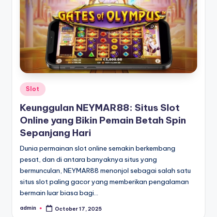
Posted
Slot
in
Keunggulan NEYMAR88: Situs Slot
Online yang Bikin Pemain Betah Spin
Sepanjang Hari
Dunia permainan slot online semakin berkembang
pesat, dan di antara banyaknya situs yang
bermunculan, NEYMAR88 menonjol sebagai salah satu
situs slot paling gacor yang memberikan pengalaman
bermain luar biasa bagi…
admin
October 17, 2025
Posted
by