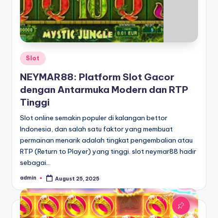
Posted
Slot
in
NEYMAR88: Platform Slot Gacor
dengan Antarmuka Modern dan RTP
Tinggi
Slot online semakin populer di kalangan bettor
Indonesia, dan salah satu faktor yang membuat
permainan menarik adalah tingkat pengembalian atau
RTP (Return to Player) yang tinggi. slot neymar88 hadir
sebagai…
admin
August 25, 2025
Posted
by