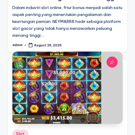
Dalam industri slot online, fitur bonus menjadi salah satu
aspek penting yang menentukan pengalaman dan
keuntungan pemain. NEYMAR88 hadir sebagai platform
slot gacor yang tidak hanya menawarkan peluang
menang tinggi,…
admin
August 25, 2025
Posted
by
Posted
Slot