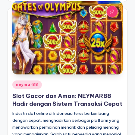
Posted
neymar88
in
Slot Gacor dan Aman: NEYMAR88
Hadir dengan Sistem Transaksi Cepat
Industri slot online di Indonesia terus berkembang
dengan cepat, menghadirkan berbagai platform yang
menawarkan permainan menarik dan peluang menang
yang menggiurkan. Salah satu penyedia yang menonjol