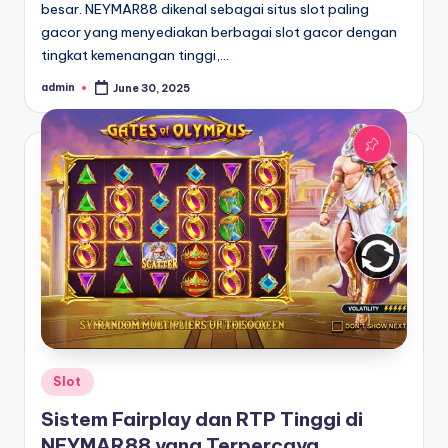
besar. NEYMAR88 dikenal sebagai situs slot paling
gacor yang menyediakan berbagai slot gacor dengan
tingkat kemenangan tinggi,…
admin
June 30, 2025
Posted
by
Posted
Slot
in
Sistem Fairplay dan RTP Tinggi di
NEYMAR88 yang Terpercaya