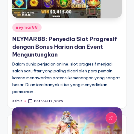
Posted
neymar88
in
NEYMAR88: Penyedia Slot Progresif
dengan Bonus Harian dan Event
Menguntungkan
Dalam dunia perjudian online, slot progresif menjadi
salah satu fitur yang paling dicari oleh para pemain
karena menawarkan potensi kemenangan yang sangat
besar. Di antara banyak situs yang menyediakan
permainan…
admin
October 17, 2025
Posted
by