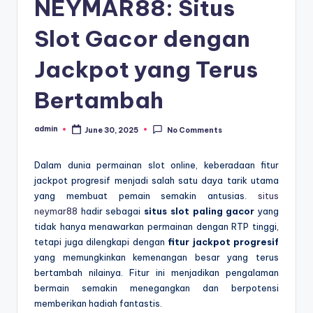
NEYMAR88: Situs
Slot Gacor dengan
Jackpot yang Terus
Bertambah
admin
June 30, 2025
No Comments
Posted
by
Dalam dunia permainan slot online, keberadaan fitur
jackpot progresif menjadi salah satu daya tarik utama
yang membuat pemain semakin antusias.
situs
neymar88
hadir sebagai
situs slot paling gacor
yang
tidak hanya menawarkan permainan dengan RTP tinggi,
tetapi juga dilengkapi dengan
fitur jackpot progresif
yang memungkinkan kemenangan besar yang terus
bertambah nilainya. Fitur ini menjadikan pengalaman
bermain semakin menegangkan dan berpotensi
memberikan hadiah fantastis.