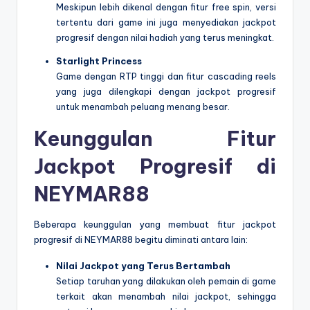
Meskipun lebih dikenal dengan fitur free spin, versi
tertentu dari game ini juga menyediakan jackpot
progresif dengan nilai hadiah yang terus meningkat.
Starlight Princess
Game dengan RTP tinggi dan fitur cascading reels
yang juga dilengkapi dengan jackpot progresif
untuk menambah peluang menang besar.
Keunggulan Fitur
Jackpot Progresif di
NEYMAR88
Beberapa keunggulan yang membuat fitur jackpot
progresif di NEYMAR88 begitu diminati antara lain:
Nilai Jackpot yang Terus Bertambah
Setiap taruhan yang dilakukan oleh pemain di game
terkait akan menambah nilai jackpot, sehingga