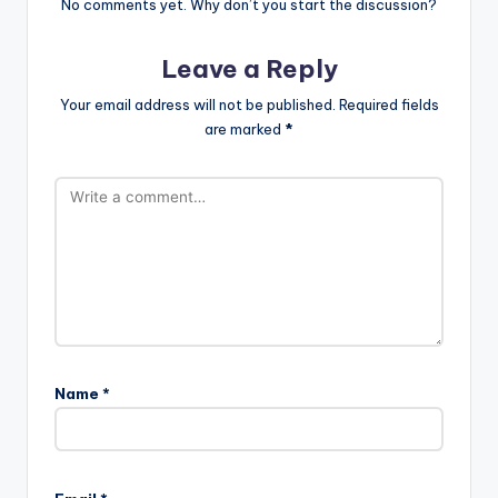
No comments yet. Why don’t you start the discussion?
Leave a Reply
Your email address will not be published.
Required fields
are marked
*
Name
*