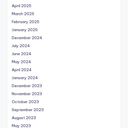
April 2025
March 2025
February 2025
January 2025
December 2024
July 2024
June 2024
May 2024
April 2024
January 2024
December 2023
November 2023
October 2023
September 2023
August 2023
May 2023