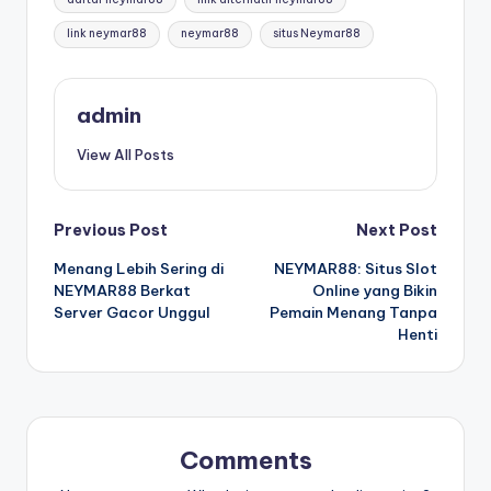
link neymar88
neymar88
situs Neymar88
admin
View All Posts
Post
Previous Post
Next Post
Menang Lebih Sering di
NEYMAR88: Situs Slot
navigation
NEYMAR88 Berkat
Online yang Bikin
Server Gacor Unggul
Pemain Menang Tanpa
Henti
Comments