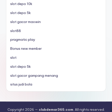
slot depo 10k
slot depo 5k
slot gacor maxwin
slot88
pragmatic play
Bonus new member
slot
slot depo 5k
slot gacor gampang menang
situs judi bola
Copyright 2026 —
clubdemar365.com
. All rights reserved.