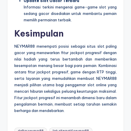
Update Slot Gacor Terbaru
Informasi terkini mengenai game-game slot yang
sedang gacor disediakan untuk membantu pemain
memilih permainan terbaik.
Kesimpulan
NEYMAR88 menempati posisi sebagai situs slot paling
gacor yang menawarkan fitur jackpot progresif dengan
nilai hadiah yang terus bertambah dan memberikan
kesempatan menang besar bagi para pemain. Kombinasi
antara fitur jackpot progresif, game dengan RTP tinggi,
serta layanan yang memudahkan membuat NEYMAR88
menjadi pilihan utama bagi penggemar slot online yang
mencari hiburan sekaligus peluang keuntungan maksimal.
Fitur jackpot progresif ini menambah dimensi baru dalam
pengalaman bermain, membuat setiap taruhan semakin
berharga dan mendebarkan.
Tags:
daftar neymar88
link alternatif neymar88