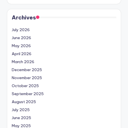
Archives
July 2026
June 2026
May 2026
April 2026
March 2026
December 2025
November 2025
October 2025
September 2025
August 2025
July 2025
June 2025
May 2025