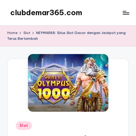
clubdemar365.com
Skip
to
content
Home
Slot
NEYMAR88: Situs Slot Gacor dengan Jackpot yang
Terus Bertambah
Posted
Slot
in