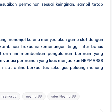
suaikan permainan sesuai keinginan, sambil tetap
yang menonjol karena menyediakan game slot dengan
 kombinasi frekuensi kemenangan tinggi, fitur bonus
atform ini memberikan pengalaman bermain yang
n variasi permainan yang luas menjadikan NEYMAR88
an slot online berkualitas sekaligus peluang menang
k neymar88
neymar88
situs Neymar88