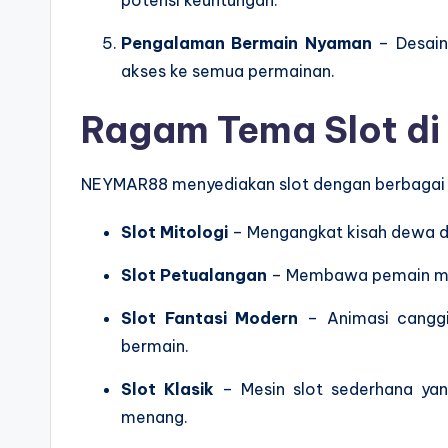
potensi keuntungan.
Pengalaman Bermain Nyaman
– Desain
akses ke semua permainan.
Ragam Tema Slot d
NEYMAR88 menyediakan slot dengan berbagai 
Slot Mitologi
– Mengangkat kisah dewa da
Slot Petualangan
– Membawa pemain menj
Slot Fantasi Modern
– Animasi canggi
bermain.
Slot Klasik
– Mesin slot sederhana ya
menang.