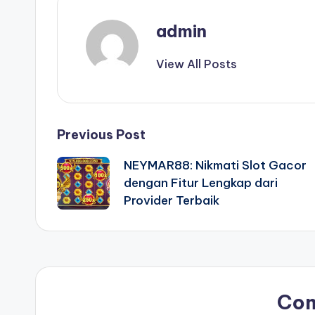
admin
View All Posts
Post
Previous Post
NEYMAR88: Nikmati Slot Gacor
navigation
dengan Fitur Lengkap dari
Provider Terbaik
Co