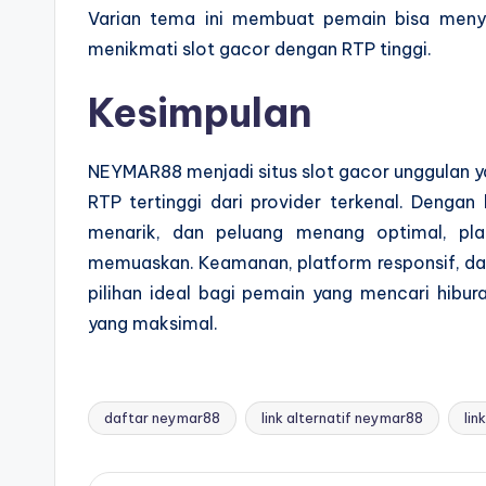
Varian tema ini membuat pemain bisa menye
menikmati slot gacor dengan RTP tinggi.
Kesimpulan
NEYMAR88 menjadi situs slot gacor unggulan 
RTP tertinggi dari provider terkenal. Dengan
menarik, dan peluang menang optimal, pl
memuaskan. Keamanan, platform responsif, da
pilihan ideal bagi pemain yang mencari hibur
yang maksimal.
daftar neymar88
link alternatif neymar88
lin
Tags: