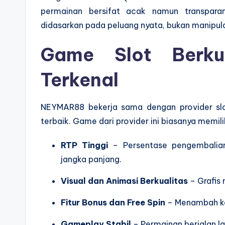
permainan bersifat acak namun transpar
didasarkan pada peluang nyata, bukan manipula
Game Slot Berkua
Terkenal
NEYMAR88 bekerja sama dengan provider slo
terbaik. Game dari provider ini biasanya memilik
RTP Tinggi
– Persentase pengembalian
jangka panjang.
Visual dan Animasi Berkualitas
– Grafis
Fitur Bonus dan Free Spin
– Menambah ke
Gameplay Stabil
– Permainan berjalan l