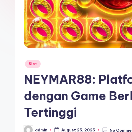
Posted
Slot
in
NEYMAR88: Platfo
dengan Game Berk
Tertinggi
admin
August 25, 2025
No Comme
Posted