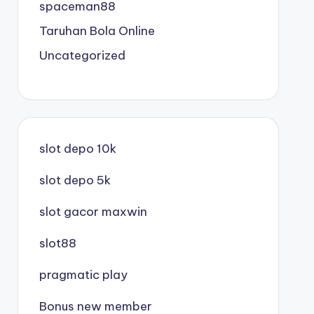
spaceman88
Taruhan Bola Online
Uncategorized
slot depo 10k
slot depo 5k
slot gacor maxwin
slot88
pragmatic play
Bonus new member