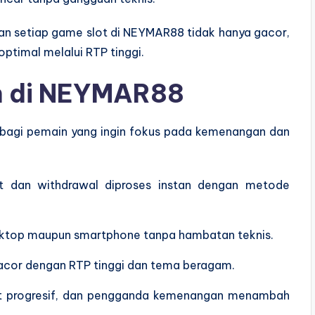
an setiap game slot di NEYMAR88 tidak hanya gacor,
ptimal melalui RTP tinggi.
n di NEYMAR88
agi pemain yang ingin fokus pada kemenangan dan
 dan withdrawal diproses instan dengan metode
esktop maupun smartphone tanpa hambatan teknis.
acor dengan RTP tinggi dan tema beragam.
ot progresif, dan pengganda kemenangan menambah