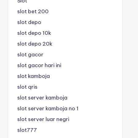
Slot
slot bet 200
slot depo
slot depo 10k
slot depo 20k
slot gacor
slot gacor hari ini
slot kamboja
slot qris
slot server kamboja
slot server kamboja no 1
slot server luar negri
slot777