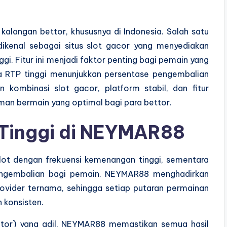
 kalangan bettor, khususnya di Indonesia. Salah satu
ikenal sebagai situs slot gacor yang menyediakan
gi. Fitur ini menjadi faktor penting bagi pemain yang
a RTP tinggi menunjukkan persentase pengembalian
n kombinasi slot gacor, platform stabil, dan fitur
n bermain yang optimal bagi para bettor.
 Tinggi di NEYMAR88
slot dengan frekuensi kemenangan tinggi, sementara
pengembalian bagi pemain. NEYMAR88 menghadirkan
rovider ternama, sehingga setiap putaran permainan
 konsisten.
or) yang adil, NEYMAR88 memastikan semua hasil