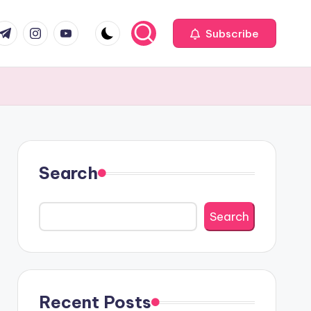
com
r.com
.me
instagram.com
youtube.com
Subscribe
Search
Search
Recent Posts