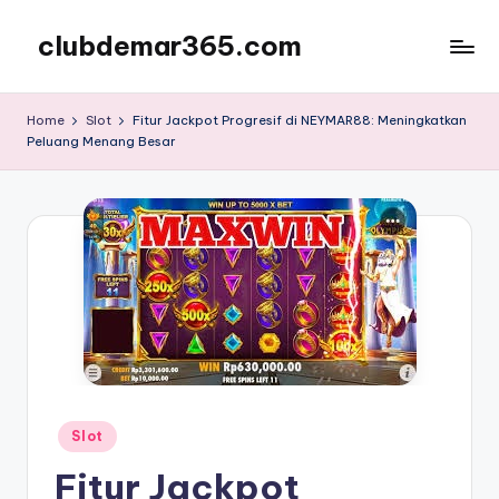
clubdemar365.com
Skip
to
content
Home
Slot
Fitur Jackpot Progresif di NEYMAR88: Meningkatkan
Peluang Menang Besar
Posted
Slot
in
Fitur Jackpot