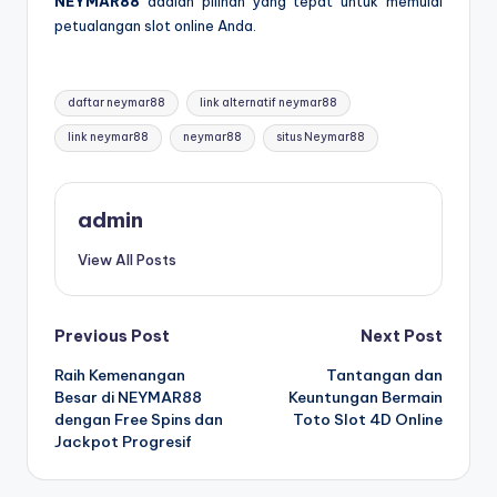
NEYMAR88
adalah pilihan yang tepat untuk memulai
petualangan slot online Anda.
Tags:
daftar neymar88
link alternatif neymar88
link neymar88
neymar88
situs Neymar88
admin
View All Posts
Post
Previous Post
Next Post
Raih Kemenangan
Tantangan dan
navigation
Besar di NEYMAR88
Keuntungan Bermain
dengan Free Spins dan
Toto Slot 4D Online
Jackpot Progresif