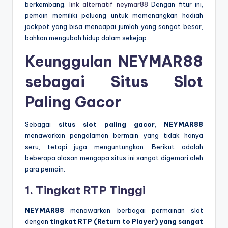
berkembang.
link alternatif neymar88
Dengan fitur ini,
pemain memiliki peluang untuk memenangkan hadiah
jackpot yang bisa mencapai jumlah yang sangat besar,
bahkan mengubah hidup dalam sekejap.
Keunggulan NEYMAR88
sebagai Situs Slot
Paling Gacor
Sebagai
situs slot paling gacor
,
NEYMAR88
menawarkan pengalaman bermain yang tidak hanya
seru, tetapi juga menguntungkan. Berikut adalah
beberapa alasan mengapa situs ini sangat digemari oleh
para pemain:
1.
Tingkat RTP Tinggi
NEYMAR88
menawarkan berbagai permainan slot
dengan
tingkat RTP (Return to Player) yang sangat