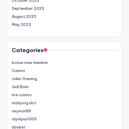
October 2023
September 2023
August 2023
May 2023
Categories
bonus new member
Casino
Joker Gaming
Judi Bola
live casino
mahjong slot
neymar88
olympus1000
sbobet