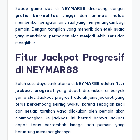
Setiap game slot di
NEYMAR88
dirancang dengan
grafis berkualitas tinggi
dan
animasi halus
,
memberikan pengalaman visual yang menyenangkan bagi
pemain. Dengan tampilan yang menarik dan efek suara
yang mendalam, permainan slot menjadi lebih seru dan
menghibur.
Fitur Jackpot Progresif
di NEYMAR88
Salah satu daya tarik utama di
NEYMAR88
adalah
fitur
jackpot progresif
yang dapat ditemukan di banyak
game slot. Jackpot progresif adalah jenis jackpot yang
terus berkembang seiring waktu, karena sebagian kecil
dari setiap taruhan yang dilakukan oleh pemain akan
disumbangkan ke jackpot. Ini berarti bahwa jackpot
dapat terus bertambah hingga ada pemain yang
beruntung memenangkannya.