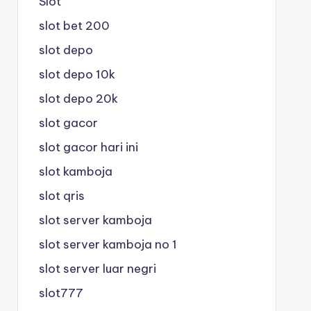
Slot
slot bet 200
slot depo
slot depo 10k
slot depo 20k
slot gacor
slot gacor hari ini
slot kamboja
slot qris
slot server kamboja
slot server kamboja no 1
slot server luar negri
slot777