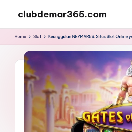
clubdemar365.com
Skip
to
content
Home
Slot
Keunggulan NEYMAR88: Situs Slot Online y