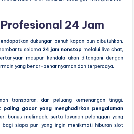
Profesional 24 Jam
endapatkan dukungan penuh kapan pun dibutuhkan.
 membantu selama
24 jam nonstop
melalui live chat,
pertanyaan maupun kendala akan ditangani dengan
rmain yang benar-benar nyaman dan terpercaya.
inan transparan, dan peluang kemenangan tinggi,
ot paling gacor yang menghadirkan pengalaman
r, bonus melimpah, serta layanan pelanggan yang
 bagi siapa pun yang ingin menikmati hiburan slot