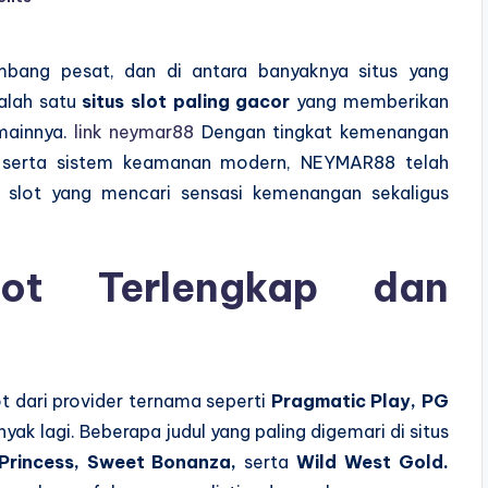
mbang pesat, dan di antara banyaknya situs yang
alah satu
situs slot paling gacor
yang memberikan
mainnya.
link neymar88
Dengan tingkat kemenangan
k, serta sistem keamanan modern, NEYMAR88 telah
a slot yang mencari sensasi kemenangan sekaligus
ot Terlengkap dan
 dari provider ternama seperti
Pragmatic Play, PG
ak lagi. Beberapa judul yang paling digemari di situs
 Princess, Sweet Bonanza,
serta
Wild West Gold.