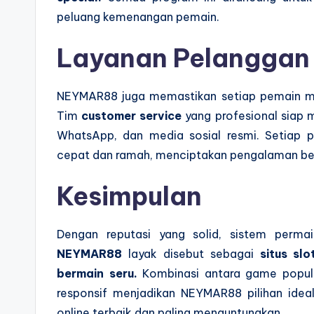
peluang kemenangan pemain.
Layanan Pelanggan 
NEYMAR88 juga memastikan setiap pemain m
Tim
customer service
yang profesional siap
WhatsApp, dan media sosial resmi. Setiap 
cepat dan ramah, menciptakan pengalaman be
Kesimpulan
Dengan reputasi yang solid, sistem perma
NEYMAR88
layak disebut sebagai
situs sl
bermain seru.
Kombinasi antara game popule
responsif menjadikan NEYMAR88 pilihan ideal
online terbaik dan paling menguntungkan.