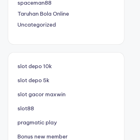
spaceman88
Taruhan Bola Online
Uncategorized
slot depo 10k
slot depo 5k
slot gacor maxwin
slot88
pragmatic play
Bonus new member