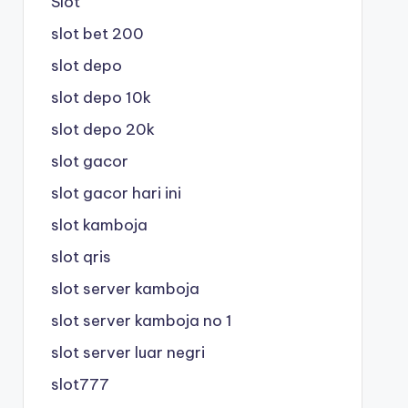
Slot
slot bet 200
slot depo
slot depo 10k
slot depo 20k
slot gacor
slot gacor hari ini
slot kamboja
slot qris
slot server kamboja
slot server kamboja no 1
slot server luar negri
slot777