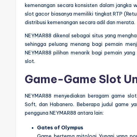
kemenangan secara konsisten dalam jangka 
slot gacor biasanya memiliki tingkat RTP (Ret
distribusi kemenangan secara adil dan merata.
NEYMAR88 dikenal sebagai situs yang menghad
sehingga peluang menang bagi pemain menjadi
NEYMAR88 pilihan menarik bagi pemain yan
slot.
Game-Game Slot Un
NEYMAR88 menyediakan beragam game slot d
Soft, dan Habanero. Beberapa judul game ya
pengguna NEYMAR88 antara lain:
Gates of Olympus
Game bertema mitologi Yunani yang popu