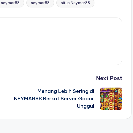
k neymar88
neymar88
situs Neymar88
Next Post
Menang Lebih Sering di
NEYMAR88 Berkat Server Gacor
Unggul