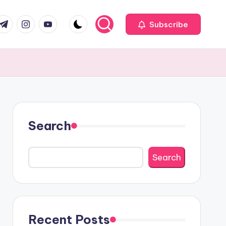
com
r.com
.me
instagram.com
youtube.com
Subscribe
Search
Search
Recent Posts