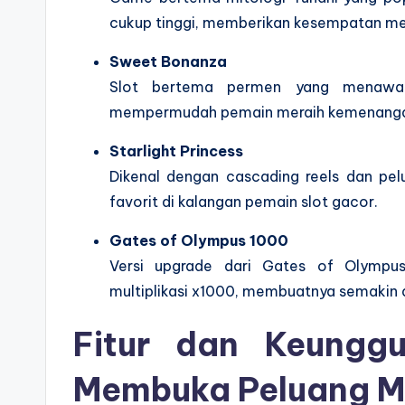
cukup tinggi, memberikan kesempatan me
Sweet Bonanza
Slot bertema permen yang menawarka
mempermudah pemain meraih kemenanga
Starlight Princess
Dikenal dengan cascading reels dan pel
favorit di kalangan pemain slot gacor.
Gates of Olympus 1000
Versi upgrade dari Gates of Olympu
multiplikasi x1000, membuatnya semakin d
Fitur dan Keungg
Membuka Peluang 