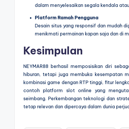
dalam menyelesaikan segala kendala ata
Platform Ramah Pengguna
Desain situs yang responsif dan mudah 
menikmati permainan kapan saja dan di m
Kesimpulan
NEYMAR88 berhasil memposisikan diri sebag
hiburan, tetapi juga membuka kesempatan m
kombinasi game dengan RTP tinggi, fitur len
contoh platform slot online yang mengut
seimbang. Perkembangan teknologi dan stra
tetap relevan dan dipercaya dalam dunia perjud