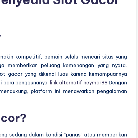
s
makin kompetitif, pemain selalu mencari situs yang
uga memberikan peluang kemenangan yang nyata.
slot gacor yang dikenal luas karena kemampuannya
i para penggunanya.
link alternatif neymar88
Dengan
g mendukung, platform ini menawarkan pengalaman
acor?
 yang sedang dalam kondisi “panas” atau memberikan