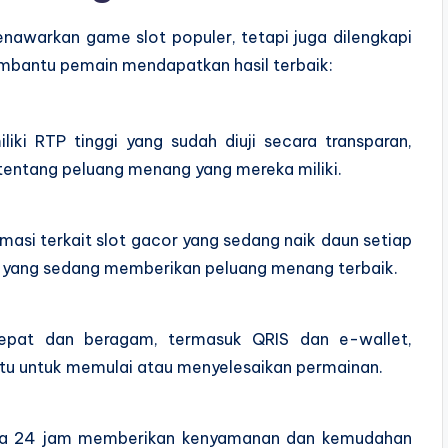
awarkan game slot populer, tetapi juga dilengkapi
mbantu pemain mendapatkan hasil terbaik:
ki RTP tinggi yang sudah diuji secara transparan,
 tentang peluang menang yang mereka miliki.
asi terkait slot gacor yang sedang naik daun setiap
 yang sedang memberikan peluang menang terbaik.
epat dan beragam, termasuk QRIS dan e-wallet,
tu untuk memulai atau menyelesaikan permainan.
ma 24 jam memberikan kenyamanan dan kemudahan