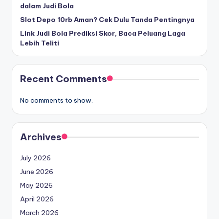
dalam Judi Bola
Slot Depo 10rb Aman? Cek Dulu Tanda Pentingnya
Link Judi Bola Prediksi Skor, Baca Peluang Laga
Lebih Teliti
Recent Comments
No comments to show.
Archives
July 2026
June 2026
May 2026
April 2026
March 2026