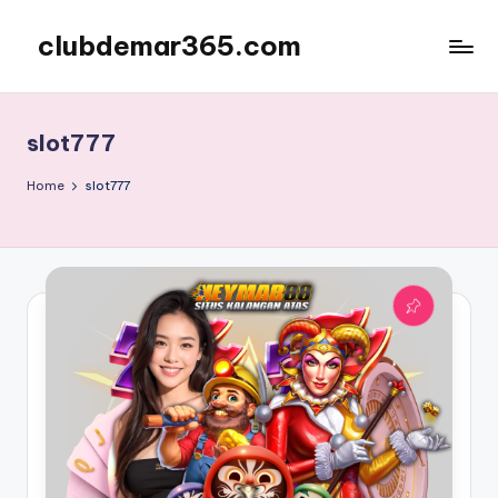
clubdemar365.com
Skip
to
content
slot777
Home
slot777