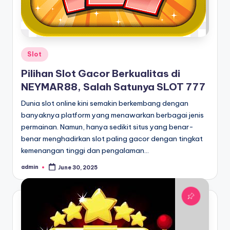
Posted
Slot
in
Pilihan Slot Gacor Berkualitas di
NEYMAR88, Salah Satunya SLOT 777
Dunia slot online kini semakin berkembang dengan
banyaknya platform yang menawarkan berbagai jenis
permainan. Namun, hanya sedikit situs yang benar-
benar menghadirkan slot paling gacor dengan tingkat
kemenangan tinggi dan pengalaman…
admin
June 30, 2025
Posted
by