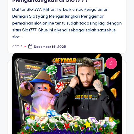
Daftar Slot777: Pilihan Terbaik untuk Pengalaman
Bermain Slot yang Menguntungkan Penggemar
permainan slot online tentu sudah tak asing lagi dengan
situs Slot777. Situs ini dikenal sebagai salah satu situs
slot…
admin
December 14, 2025
Posted
by