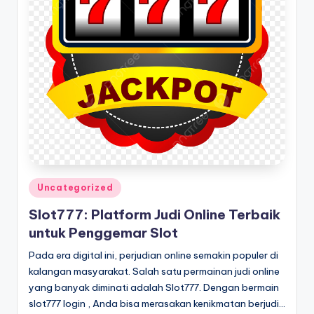
Posted
Uncategorized
in
Slot777: Platform Judi Online Terbaik
untuk Penggemar Slot
Pada era digital ini, perjudian online semakin populer di
kalangan masyarakat. Salah satu permainan judi online
yang banyak diminati adalah Slot777. Dengan bermain
slot777 login , Anda bisa merasakan kenikmatan berjudi…