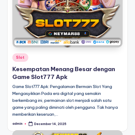
Posted
Slot
in
Kesempatan Menang Besar dengan
Game Slot777 Apk
Game Slot777 Apk: Pengalaman Bermain Slot Yang
Mengasyikkan Pada era digital yang semakin
berkembang ini, permainan slot menjadi salah satu
game yang paling diminati oleh pengguna. Tak hanya
memberikan keseruan,…
admin
December 14, 2025
Posted
by