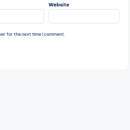
Website
ser for the next time I comment.