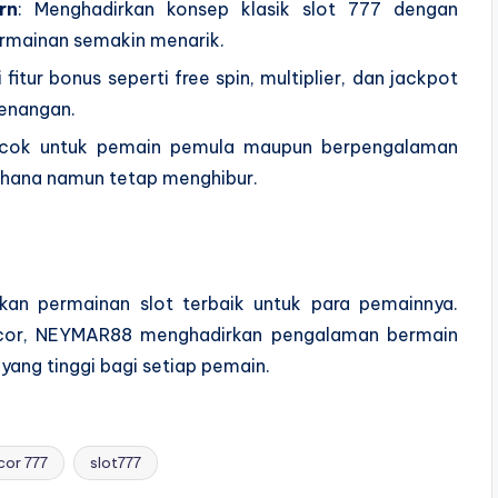
rn
: Menghadirkan konsep klasik slot 777 dengan
rmainan semakin menarik.
 fitur bonus seperti free spin, multiplier, dan jackpot
menangan.
ocok untuk pemain pemula maupun berpengalaman
hana namun tetap menghibur.
an permainan slot terbaik untuk para pemainnya.
 gacor, NEYMAR88 menghadirkan pengalaman bermain
ang tinggi bagi setiap pemain.
cor 777
slot777