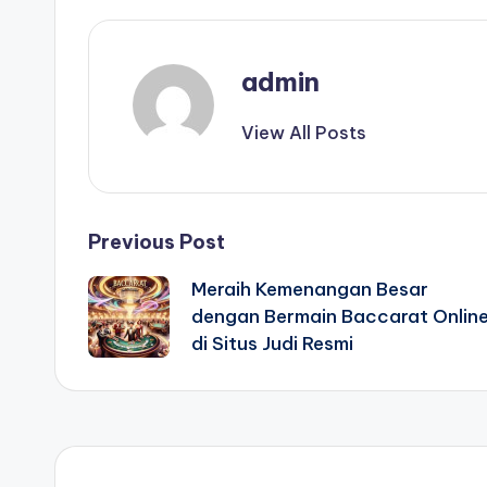
admin
View All Posts
Post
Previous Post
Meraih Kemenangan Besar
navigation
dengan Bermain Baccarat Onlin
di Situs Judi Resmi