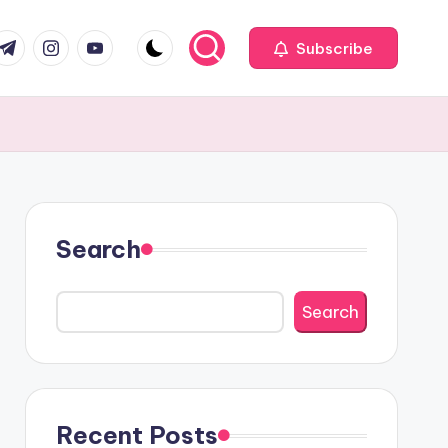
com
r.com
.me
instagram.com
youtube.com
Subscribe
Search
Search
Recent Posts