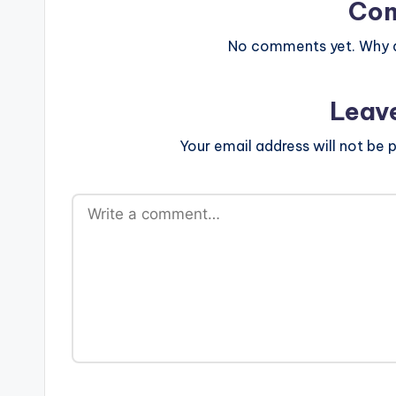
Co
No comments yet. Why do
Leav
Your email address will not be p