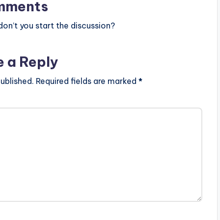
mments
n’t you start the discussion?
e a Reply
ublished.
Required fields are marked
*