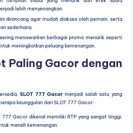
n tampilan visual yang menarik dan efek suara
menjadi lebih menyenangkan.
s ini dirancang agar mudah diakses oleh pemain, serta
dan sederhana.
sering menawarkan berbagai promo menarik seperti
n untuk meningkatkan peluang kemenangan.
ot Paling Gacor dengan
tersedia,
SLOT 777 Gacor
menjadi salah satu yang
eberapa keunggulan dari SLOT 777 Gacor:
T 777 Gacor dikenal memiliki RTP yang sangat tinggi,
ntuk meraih kemenangan.