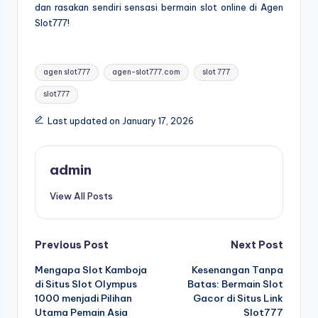
dan rasakan sendiri sensasi bermain slot online di Agen
Slot777!
Tags:
agen slot777
agen-slot777.com
slot 777
slot777
Last updated on January 17, 2026
admin
View All Posts
Post
Previous Post
Next Post
Mengapa Slot Kamboja
Kesenangan Tanpa
navigation
di Situs Slot Olympus
Batas: Bermain Slot
1000 menjadi Pilihan
Gacor di Situs Link
Utama Pemain Asia
Slot777