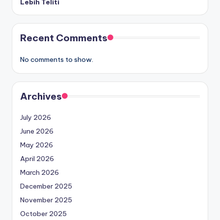
Lebih Teliti
Recent Comments
No comments to show.
Archives
July 2026
June 2026
May 2026
April 2026
March 2026
December 2025
November 2025
October 2025