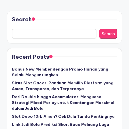
Search
Search
Recent Posts
Bonus New Member dengan Promo Harian yang
Selalu Menguntungkan
Situs Slot Gacor: Panduan Memilih Platform yang
Aman, Transparan, dan Terpercaya
Dari Double hingga Accumulator: Menguasai
Strategi Mixed Parlay untuk Keuntungan Maksimal
dalam Judi Bola
Slot Depo 10rb Aman? Cek Dulu Tanda Pentingnya
Link Judi Bola Prediksi Skor, Baca Peluang Laga