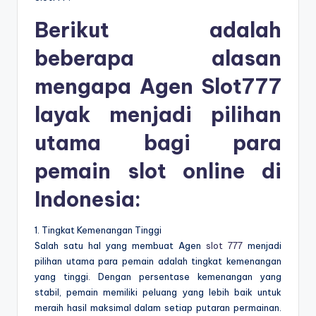
Berikut adalah
beberapa alasan
mengapa Agen Slot777
layak menjadi pilihan
utama bagi para
pemain slot online di
Indonesia:
1. Tingkat Kemenangan Tinggi
Salah satu hal yang membuat Agen
slot 777
menjadi
pilihan utama para pemain adalah tingkat kemenangan
yang tinggi. Dengan persentase kemenangan yang
stabil, pemain memiliki peluang yang lebih baik untuk
meraih hasil maksimal dalam setiap putaran permainan.