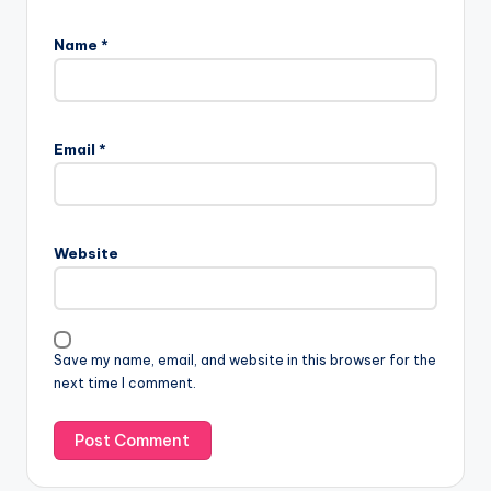
Name
*
Email
*
Website
Save my name, email, and website in this browser for the
next time I comment.