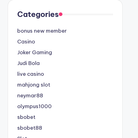
Categories
bonus new member
Casino
Joker Gaming
Judi Bola
live casino
mahjong slot
neymar88
olympus1000
sbobet
sbobet88