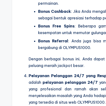
permainan.
Bonus Cashback
: Jika Anda meng
sebagai bentuk apresiasi terhadap p
Bonus Free Spins
: Beberapa g
kesempatan untuk memutar gulungan
Bonus Referral
: Anda juga bisa 
bergabung di OLYMPUS1000.
Dengan berbagai bonus ini, Anda dapa
peluang meraih jackpot besar.
Pelayanan Pelanggan 24/7 yang Resp
adalah
pelayanan pelanggan 24/7
yang
yang profesional dan ramah akan se
menyelesaikan masalah yang Anda hadap
yang tersedia di situs web OLYMPUS1000.