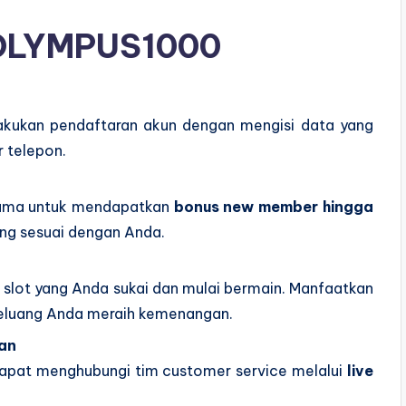
 OLYMPUS1000
akukan pendaftaran akun dengan mengisi data yang
r telepon.
rtama untuk mendapatkan
bonus new member hingga
ing sesuai dengan Anda.
e slot yang Anda sukai dan mulai bermain. Manfaatkan
eluang Anda meraih kemenangan.
kan
apat menghubungi tim customer service melalui
live