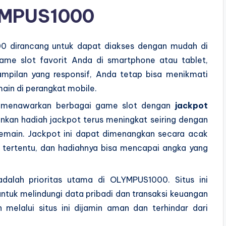
LYMPUS1000
 dirancang untuk dapat diakses dengan mudah di
ame slot favorit Anda di smartphone atau tablet,
mpilan yang responsif, Anda tetap bisa menikmati
in di perangkat mobile.
menawarkan berbagai game slot dengan
jackpot
kinkan hadiah jackpot terus meningkat seiring dengan
emain. Jackpot ini dapat dimenangkan secara acak
tertentu, dan hadiahnya bisa mencapai angka yang
alah prioritas utama di OLYMPUS1000. Situs ini
ntuk melindungi data pribadi dan transaksi keuangan
 melalui situs ini dijamin aman dan terhindar dari