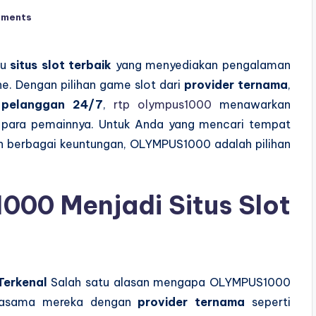
mments
tu
situs slot terbaik
yang menyediakan pengalaman
ine. Dengan pilihan game slot dari
provider ternama
,
 pelanggan 24/7
,
rtp olympus1000
menawarkan
 para pemainnya. Untuk Anda yang mencari tempat
n berbagai keuntungan, OLYMPUS1000 adalah pilihan
00 Menjadi Situs Slot
Terkenal
Salah satu alasan mengapa OLYMPUS1000
jasama mereka dengan
provider ternama
seperti