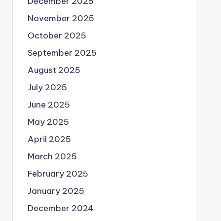
December 2025
November 2025
October 2025
September 2025
August 2025
July 2025
June 2025
May 2025
April 2025
March 2025
February 2025
January 2025
December 2024