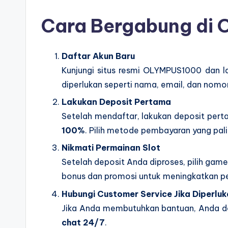
Cara Bergabung di
Daftar Akun Baru
Kunjungi situs resmi OLYMPUS1000 dan l
diperlukan seperti nama, email, dan nomo
Lakukan Deposit Pertama
Setelah mendaftar, lakukan deposit pe
100%
. Pilih metode pembayaran yang pal
Nikmati Permainan Slot
Setelah deposit Anda diproses, pilih gam
bonus dan promosi untuk meningkatkan p
Hubungi Customer Service Jika Diperlu
Jika Anda membutuhkan bantuan, Anda d
chat 24/7
.