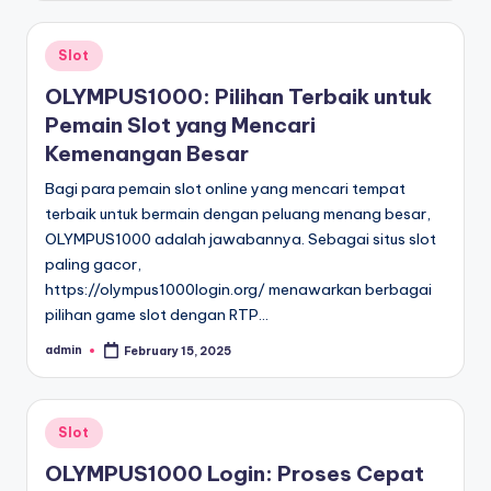
Posted
Slot
in
OLYMPUS1000: Pilihan Terbaik untuk
Pemain Slot yang Mencari
Kemenangan Besar
Bagi para pemain slot online yang mencari tempat
terbaik untuk bermain dengan peluang menang besar,
OLYMPUS1000 adalah jawabannya. Sebagai situs slot
paling gacor,
https://olympus1000login.org/ menawarkan berbagai
pilihan game slot dengan RTP…
admin
February 15, 2025
Posted
by
Posted
Slot
in
OLYMPUS1000 Login: Proses Cepat