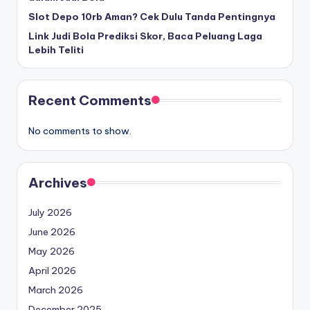
Slot Depo 10rb Aman? Cek Dulu Tanda Pentingnya
Link Judi Bola Prediksi Skor, Baca Peluang Laga
Lebih Teliti
Recent Comments
No comments to show.
Archives
July 2026
June 2026
May 2026
April 2026
March 2026
December 2025