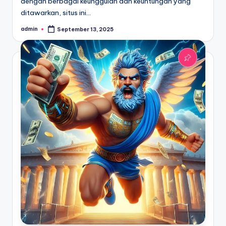
dengan berbagai keunggulan dan keuntungan yang
ditawarkan, situs ini…
admin
September 13, 2025
Posted
by