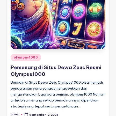
Posted
olympus1000
in
Pemenang di Situs Dewa Zeus Resmi
Olympus1000
Bermain di Situs Dewa Zeus Olympus1000 bisa menjadi
pengalaman yang sangat mengasyikkan dan
menguntungkan bagi para pemain. olympus1000 Namun,
untuk bisa menang setiap permainannya, diperlukan
strategi yang tepat serta pengetahuan…
admin
September 12, 2025
Posted