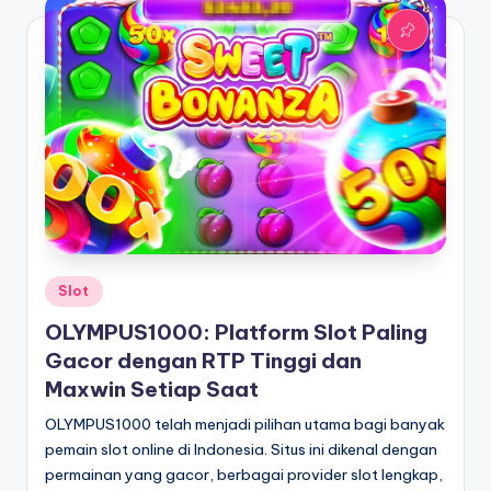
Posted
Slot
in
OLYMPUS1000: Platform Slot Paling
Gacor dengan RTP Tinggi dan
Maxwin Setiap Saat
OLYMPUS1000 telah menjadi pilihan utama bagi banyak
pemain slot online di Indonesia. Situs ini dikenal dengan
permainan yang gacor, berbagai provider slot lengkap,