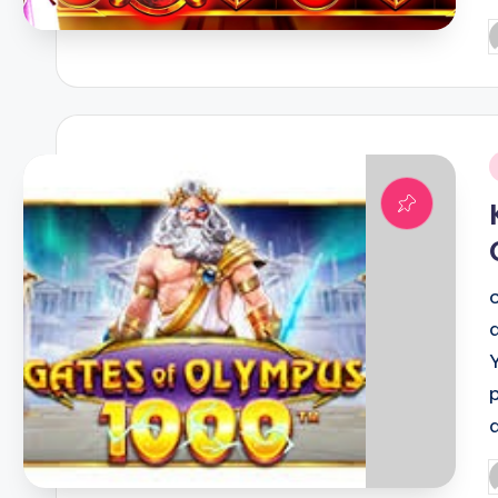
P
b
i
P