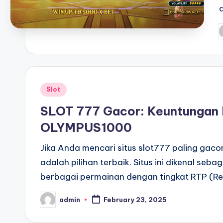
P
b
Posted
Slot
in
SLOT 777 Gacor: Keuntungan 
OLYMPUS1000
Jika Anda mencari situs slot777 paling g
adalah pilihan terbaik. Situs ini dikenal seb
berbagai permainan dengan tingkat RTP (R
admin
February 23, 2025
Posted
by