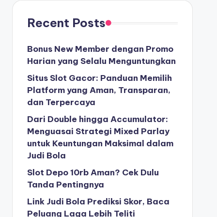
Recent Posts
Bonus New Member dengan Promo
Harian yang Selalu Menguntungkan
Situs Slot Gacor: Panduan Memilih
Platform yang Aman, Transparan,
dan Terpercaya
Dari Double hingga Accumulator:
Menguasai Strategi Mixed Parlay
untuk Keuntungan Maksimal dalam
Judi Bola
Slot Depo 10rb Aman? Cek Dulu
Tanda Pentingnya
Link Judi Bola Prediksi Skor, Baca
Peluang Laga Lebih Teliti