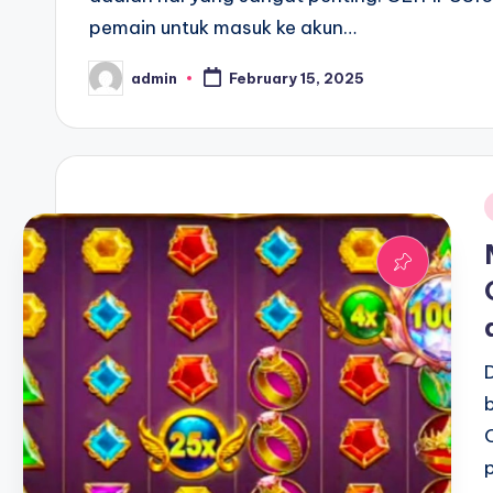
pemain untuk masuk ke akun…
admin
February 15, 2025
Posted
by
i