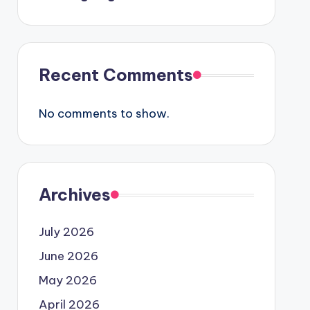
Recent Comments
No comments to show.
Archives
July 2026
June 2026
May 2026
April 2026