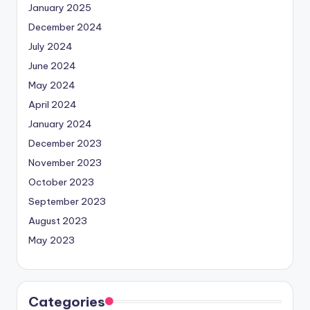
January 2025
December 2024
July 2024
June 2024
May 2024
April 2024
January 2024
December 2023
November 2023
October 2023
September 2023
August 2023
May 2023
Categories