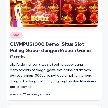
Posted
Slot
in
OLYMPUS1000 Demo: Situs Slot
Paling Gacor dengan Ribuan Game
Gratis
Jika Anda mencari situs slot paling gacor yang
menyediakan berbagai game slot online dalam versi
demo, olympus1000demo.net adalah pilihan terbaik.
Dengan koleksi game slot yang lengkap dan fitur demo
gratis, pemain…
admin
February 9, 2025
Posted
by