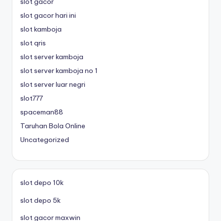
slot gacor
slot gacor hari ini
slot kamboja
slot qris
slot server kamboja
slot server kamboja no 1
slot server luar negri
slot777
spaceman88
Taruhan Bola Online
Uncategorized
slot depo 10k
slot depo 5k
slot gacor maxwin