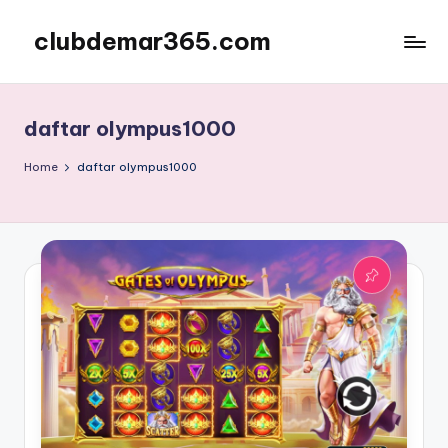
clubdemar365.com
Skip
to
content
daftar olympus1000
Home
daftar olympus1000