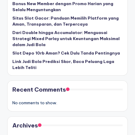
Bonus New Member dengan Promo Harian yang
Selalu Menguntungkan
Situs Slot Gacor: Panduan Memilih Platform yang
Aman, Transparan, dan Terpercaya
Dari Double hingga Accumulator: Menguasai
Strategi Mixed Parlay untuk Keuntungan Maksimal
dalam Judi Bola
Slot Depo 10rb Aman? Cek Dulu Tanda Pentingnya
Link Judi Bola Prediksi Skor, Baca Peluang Laga
Lebih Teliti
Recent Comments
No comments to show.
Archives