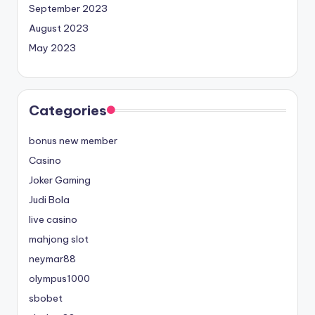
September 2023
August 2023
May 2023
Categories
bonus new member
Casino
Joker Gaming
Judi Bola
live casino
mahjong slot
neymar88
olympus1000
sbobet