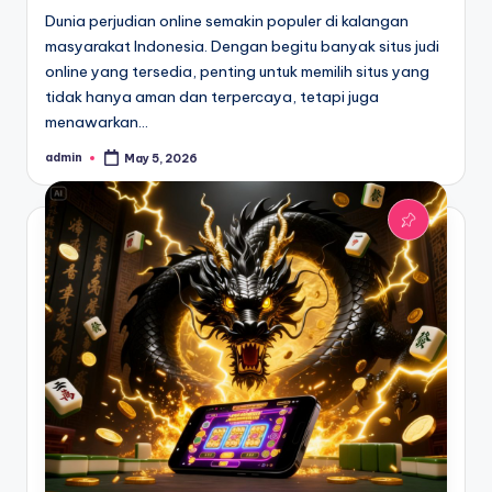
Dunia perjudian online semakin populer di kalangan
masyarakat Indonesia. Dengan begitu banyak situs judi
online yang tersedia, penting untuk memilih situs yang
tidak hanya aman dan terpercaya, tetapi juga
menawarkan…
admin
May 5, 2026
Posted
by