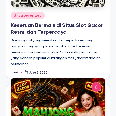
Posted
Uncategorized
in
Keseruan Bermain di Situs Slot Gacor
Resmi dan Terpercaya
Di era digital yang semakin maju seperti sekarang,
banyak orang yang lebih memilih untuk bermain
permainan judi secara online. Salah satu permainan
yang sangat populer di kalangan masyarakat adalah
permainan…
admin
June 2, 2026
Posted
by