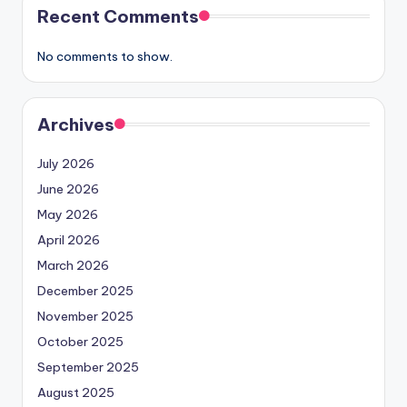
Recent Comments
No comments to show.
Archives
July 2026
June 2026
May 2026
April 2026
March 2026
December 2025
November 2025
October 2025
September 2025
August 2025