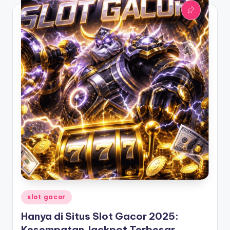
Posted
slot gacor
in
Hanya di Situs Slot Gacor 2025:
Kesempatan Jackpot Terbesar