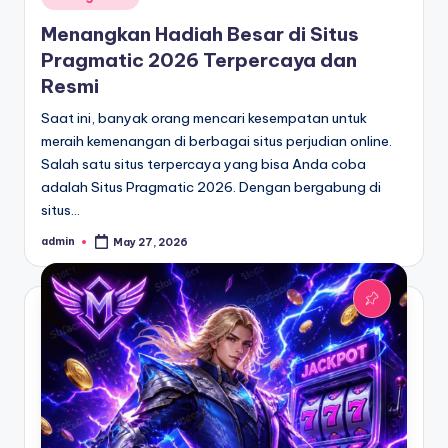
in
Menangkan Hadiah Besar di Situs
Pragmatic 2026 Terpercaya dan
Resmi
Saat ini, banyak orang mencari kesempatan untuk
meraih kemenangan di berbagai situs perjudian online.
Salah satu situs terpercaya yang bisa Anda coba
adalah Situs Pragmatic 2026. Dengan bergabung di
situs…
admin
May 27, 2026
Posted
by