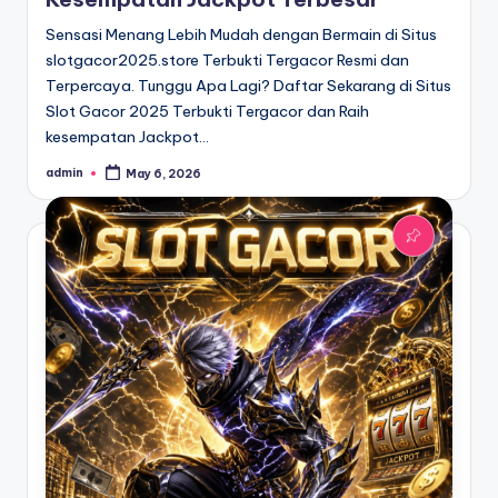
Sensasi Menang Lebih Mudah dengan Bermain di Situs
slotgacor2025.store Terbukti Tergacor Resmi dan
Terpercaya. Tunggu Apa Lagi? Daftar Sekarang di Situs
Slot Gacor 2025 Terbukti Tergacor dan Raih
kesempatan Jackpot…
admin
May 6, 2026
Posted
by