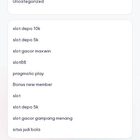
Uncategorized
slot depo 10k
slot depo 5k
slot gacor maxwin
slot88
pragmatic play
Bonus new member
slot
slot depo 5k
slot gacor gampang menang
situs judi bola