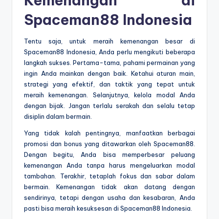
Kemenangan di
Spaceman88 Indonesia
Tentu saja, untuk meraih kemenangan besar di
Spaceman88 Indonesia, Anda perlu mengikuti beberapa
langkah sukses. Pertama-tama, pahami permainan yang
ingin Anda mainkan dengan baik. Ketahui aturan main,
strategi yang efektif, dan taktik yang tepat untuk
meraih kemenangan. Selanjutnya, kelola modal Anda
dengan bijak. Jangan terlalu serakah dan selalu tetap
disiplin dalam bermain.
Yang tidak kalah pentingnya, manfaatkan berbagai
promosi dan bonus yang ditawarkan oleh Spaceman88.
Dengan begitu, Anda bisa memperbesar peluang
kemenangan Anda tanpa harus mengeluarkan modal
tambahan. Terakhir, tetaplah fokus dan sabar dalam
bermain. Kemenangan tidak akan datang dengan
sendirinya, tetapi dengan usaha dan kesabaran, Anda
pasti bisa meraih kesuksesan di Spaceman88 Indonesia.