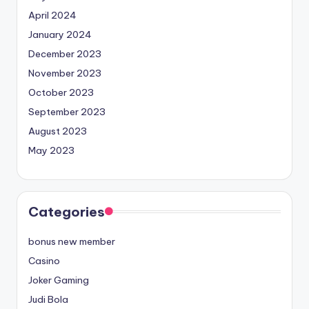
April 2024
January 2024
December 2023
November 2023
October 2023
September 2023
August 2023
May 2023
Categories
bonus new member
Casino
Joker Gaming
Judi Bola