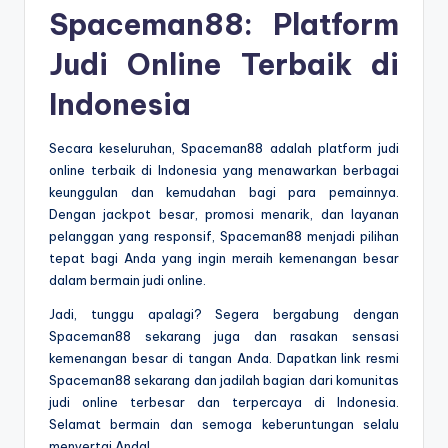
Spaceman88: Platform
Judi Online Terbaik di
Indonesia
Secara keseluruhan, Spaceman88 adalah platform judi
online terbaik di Indonesia yang menawarkan berbagai
keunggulan dan kemudahan bagi para pemainnya.
Dengan jackpot besar, promosi menarik, dan layanan
pelanggan yang responsif, Spaceman88 menjadi pilihan
tepat bagi Anda yang ingin meraih kemenangan besar
dalam bermain judi online.
Jadi, tunggu apalagi? Segera bergabung dengan
Spaceman88 sekarang juga dan rasakan sensasi
kemenangan besar di tangan Anda. Dapatkan link resmi
Spaceman88 sekarang dan jadilah bagian dari komunitas
judi online terbesar dan terpercaya di Indonesia.
Selamat bermain dan semoga keberuntungan selalu
menyertai Anda!