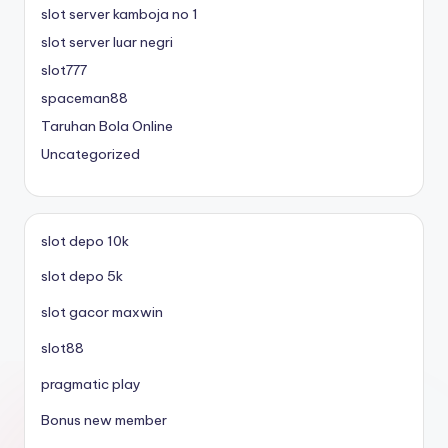
slot server kamboja no 1
slot server luar negri
slot777
spaceman88
Taruhan Bola Online
Uncategorized
slot depo 10k
slot depo 5k
slot gacor maxwin
slot88
pragmatic play
Bonus new member