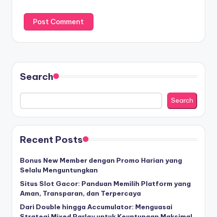
Search
Search
Recent Posts
Bonus New Member dengan Promo Harian yang
Selalu Menguntungkan
Situs Slot Gacor: Panduan Memilih Platform yang
Aman, Transparan, dan Terpercaya
Dari Double hingga Accumulator: Menguasai
Strategi Mixed Parlay untuk Keuntungan Maksimal