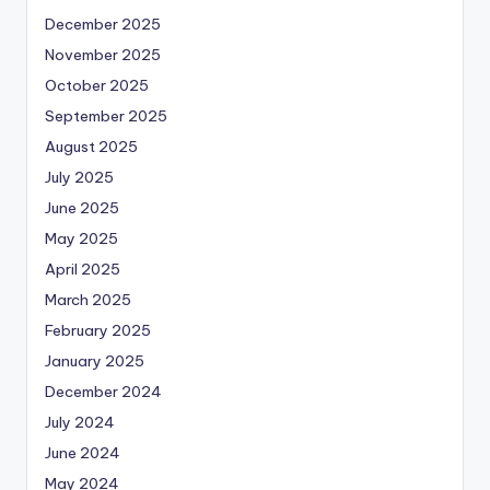
December 2025
November 2025
October 2025
September 2025
August 2025
July 2025
June 2025
May 2025
April 2025
March 2025
February 2025
January 2025
December 2024
July 2024
June 2024
May 2024