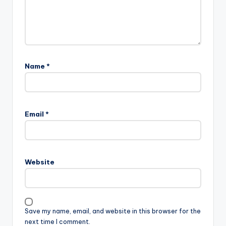
Name
*
Email
*
Website
Save my name, email, and website in this browser for the
next time I comment.