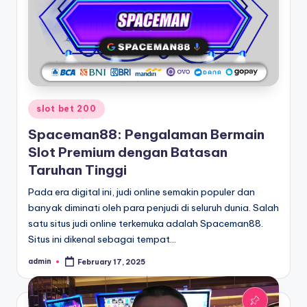
Posted
slot bet 200
in
Spaceman88: Pengalaman Bermain
Slot Premium dengan Batasan
Taruhan Tinggi
Pada era digital ini, judi online semakin populer dan
banyak diminati oleh para penjudi di seluruh dunia. Salah
satu situs judi online terkemuka adalah Spaceman88.
Situs ini dikenal sebagai tempat…
admin
February 17, 2025
Posted
by