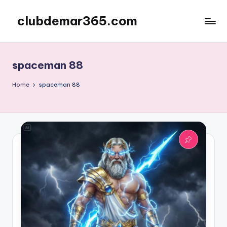
clubdemar365.com
Skip
to
content
spaceman 88
Home
spaceman 88