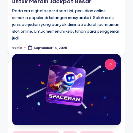
untuk Meraih Jackpot Besar
Pada era digital seperti saat ini, perjudian online
semakin populer di kalangan masyarakat. Salah satu
jenis perjudian yang banyak diminati adalah permainan
slot online. Untuk memenuhi kebutuhan para penggemar
judi…
admin
September 14, 2025
Posted
by