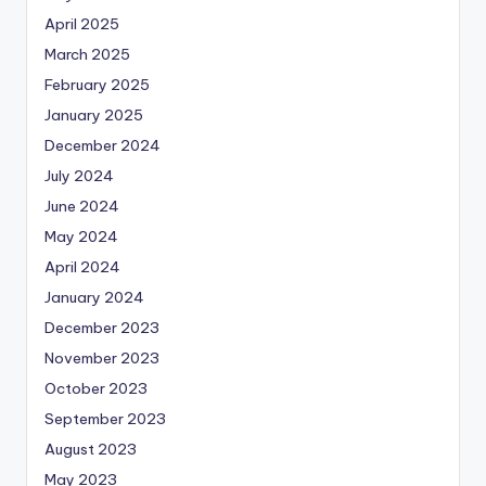
April 2025
March 2025
February 2025
January 2025
December 2024
July 2024
June 2024
May 2024
April 2024
January 2024
December 2023
November 2023
October 2023
September 2023
August 2023
May 2023