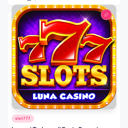
by
Posted
slot777
in