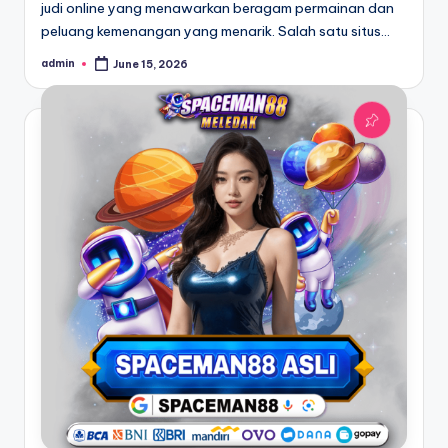
judi online yang menawarkan beragam permainan dan
peluang kemenangan yang menarik. Salah satu situs…
admin
June 15, 2026
Posted
by