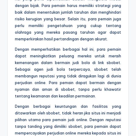
dengan bijak. Para pemain harus memiliki strategi yang
baik dalam menentukan jumlah taruhan dan menghindari
risiko kerugian yang besar. Selain itu, para pemain juga
perlu memiliki pengetahuan yang cukup tentang
olahraga yang mereka pasang taruhan agar dapat
memperkirakan hasil pertandingan dengan akurat.
Dengan memperhatikan berbagai hal ini, para pemain
dapat meningkatkan peluang mereka untuk meraih
kemenangan dalam bermain judi bola di link sbobet.
Sebagai agen judi bola terpercaya, sbobet telah
membangun reputasi yang tidak diragukan lagi di dunia
perjudian online. Para pemain dapat bermain dengan
nyaman dan aman di sbobet, tanpa perlu khawatir
tentang keamanan dan keadilan permainan.
Dengan berbagai keuntungan dan fasilitas yang
ditawarkan oleh sbobet, tidak heran jika situs ini menjadi
pilihan utama para pemain judi online. Dengan reputasi
tanpa tanding yang dimiliki sbobet, para pemain dapat
mempercayakan perjudian online mereka kepada situs ini