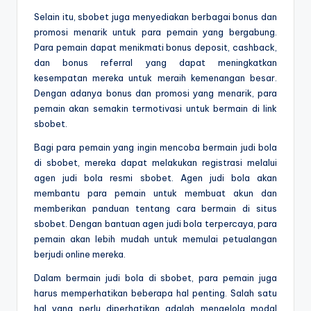
Selain itu, sbobet juga menyediakan berbagai bonus dan
promosi menarik untuk para pemain yang bergabung.
Para pemain dapat menikmati bonus deposit, cashback,
dan bonus referral yang dapat meningkatkan
kesempatan mereka untuk meraih kemenangan besar.
Dengan adanya bonus dan promosi yang menarik, para
pemain akan semakin termotivasi untuk bermain di link
sbobet.
Bagi para pemain yang ingin mencoba bermain judi bola
di sbobet, mereka dapat melakukan registrasi melalui
agen judi bola resmi sbobet. Agen judi bola akan
membantu para pemain untuk membuat akun dan
memberikan panduan tentang cara bermain di situs
sbobet. Dengan bantuan agen judi bola terpercaya, para
pemain akan lebih mudah untuk memulai petualangan
berjudi online mereka.
Dalam bermain judi bola di sbobet, para pemain juga
harus memperhatikan beberapa hal penting. Salah satu
hal yang perlu diperhatikan adalah mengelola modal