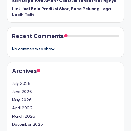
Slot Depo 10rb Aman? Cek Dulu Tanda Pentingnya
Link Judi Bola Prediksi Skor, Baca Peluang Laga
Lebih Teliti
Recent Comments
No comments to show.
Archives
July 2026
June 2026
May 2026
April 2026
March 2026
December 2025