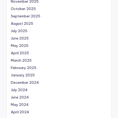
November 2025
October 2025
September 2025
August 2025
July 2025
June 2025
May 2025
April 2025
March 2025
February 2025
January 2025
December 2024
July 2024
June 2024
May 2024
April 2024