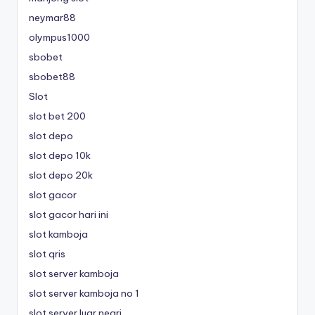
neymar88
olympus1000
sbobet
sbobet88
Slot
slot bet 200
slot depo
slot depo 10k
slot depo 20k
slot gacor
slot gacor hari ini
slot kamboja
slot qris
slot server kamboja
slot server kamboja no 1
slot server luar negri