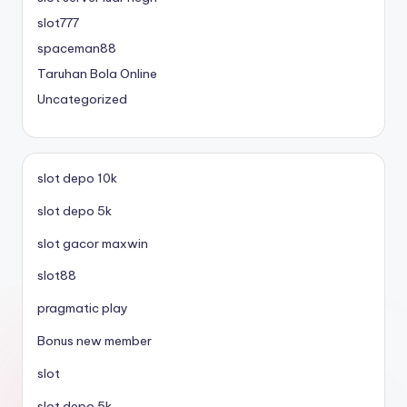
slot777
spaceman88
Taruhan Bola Online
Uncategorized
slot depo 10k
slot depo 5k
slot gacor maxwin
slot88
pragmatic play
Bonus new member
slot
slot depo 5k