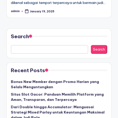
dikenal sebagai tempat terpercaya untuk bermain judi…
admin
January 19, 2025
Posted
by
Search
Search
Recent Posts
Bonus New Member dengan Promo Harian yang
Selalu Menguntungkan
Situs Slot Gacor: Panduan Memilih Platform yang
Aman, Transparan, dan Terpercaya
Dari Double hingga Accumulator: Menguasai
Strategi Mixed Parlay untuk Keuntungan Maksimal
dalam Judi Bola