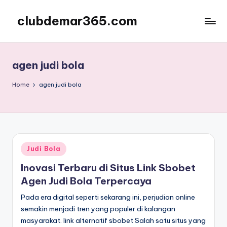
clubdemar365.com
Skip
to
content
agen judi bola
Home
agen judi bola
Posted
Judi Bola
in
Inovasi Terbaru di Situs Link Sbobet
Agen Judi Bola Terpercaya
Pada era digital seperti sekarang ini, perjudian online
semakin menjadi tren yang populer di kalangan
masyarakat. link alternatif sbobet Salah satu situs yang