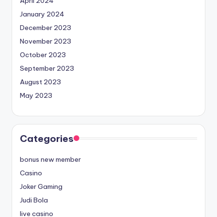
April 2024
January 2024
December 2023
November 2023
October 2023
September 2023
August 2023
May 2023
Categories
bonus new member
Casino
Joker Gaming
Judi Bola
live casino