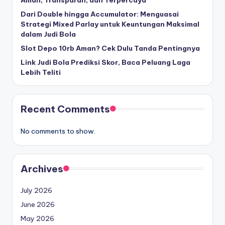
Dari Double hingga Accumulator: Menguasai
Strategi Mixed Parlay untuk Keuntungan Maksimal
dalam Judi Bola
Slot Depo 10rb Aman? Cek Dulu Tanda Pentingnya
Link Judi Bola Prediksi Skor, Baca Peluang Laga
Lebih Teliti
Recent Comments
No comments to show.
Archives
July 2026
June 2026
May 2026