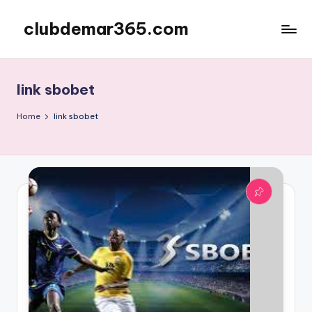
clubdemar365.com
Skip
to
content
link sbobet
Home
link sbobet