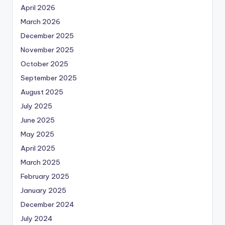
April 2026
March 2026
December 2025
November 2025
October 2025
September 2025
August 2025
July 2025
June 2025
May 2025
April 2025
March 2025
February 2025
January 2025
December 2024
July 2024