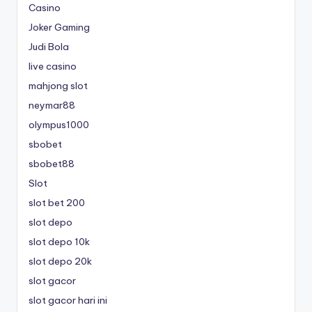
Casino
Joker Gaming
Judi Bola
live casino
mahjong slot
neymar88
olympus1000
sbobet
sbobet88
Slot
slot bet 200
slot depo
slot depo 10k
slot depo 20k
slot gacor
slot gacor hari ini