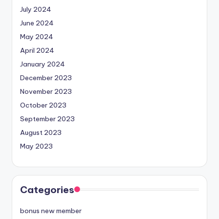
July 2024
June 2024
May 2024
April 2024
January 2024
December 2023
November 2023
October 2023
September 2023
August 2023
May 2023
Categories
bonus new member