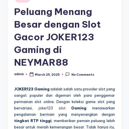
in
Peluang Menang
Besar dengan Slot
Gacor JOKER123
Gaming di
NEYMAR88
admin
March 25, 2025
No Comments
Posted
by
JOKER123 Gaming
adalah salah satu provider slot yang
sangat populer dan digemari oleh para penggemar
permainan slot online. Dengan koleksi game slot yang
bervariasi,
joker123 slot
Gaming
menawarkan
pengalaman bermain yang menyenangkan dengan
tingkat RTP tinggi
, memberikan pemain peluang lebih
besar untuk meraih kemenangan besar. Tidak hanya itu,