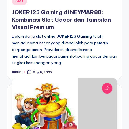
Posted
Slot
in
JOKER123 Gaming di NEYMAR88:
Kombinasi Slot Gacor dan Tampilan
Visual Premium
Dalam dunia slot online, JOKER123 Gaming telah
menjadi nama besar yang dikenal oleh para pemain
berpengalaman. Provider ini dikenal karena
menghadirkan berbagai game slot paling gacor dengan
tingkat kemenangan yang…
admin
May 9, 2025
Posted
by