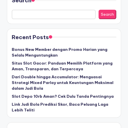
Search
Search
Recent Posts
Bonus New Member dengan Promo Harian yang
Selalu Menguntungkan
Situs Slot Gacor: Panduan Memilih Platform yang
Aman, Transparan, dan Terpercaya
Dari Double hingga Accumulator: Menguasai
Strategi Mixed Parlay untuk Keuntungan Maksimal
dalam Judi Bola
Slot Depo 10rb Aman? Cek Dulu Tanda Pentingnya
Link Judi Bola Prediksi Skor, Baca Peluang Laga
Lebih Teliti