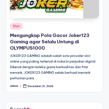
Posted
Slot
in
Mengungkap Pola Gacor Joker123
Gaming agar Selalu Untung di
OLYMPUS1000
JOKER123 GAMING adalah salah satu provider slot
online yang paling terkenal di industri perjudian digital.
Dikenal dengan koleksi game berkualitas dan fitur
menarik, JOKER123 GAMING selalu berhasil menarik
perhatian para…
admin
December 21, 2024
Posted
by