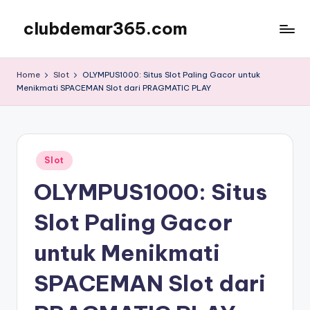
clubdemar365.com
Skip
to
content
Home
Slot
OLYMPUS1000: Situs Slot Paling Gacor untuk
Menikmati SPACEMAN Slot dari PRAGMATIC PLAY
Posted
Slot
in
OLYMPUS1000: Situs
Slot Paling Gacor
untuk Menikmati
SPACEMAN Slot dari