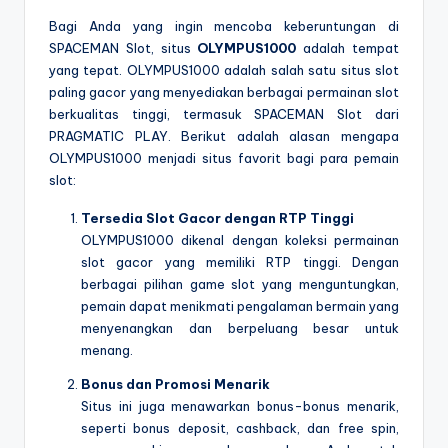
Bagi Anda yang ingin mencoba keberuntungan di
SPACEMAN Slot, situs
OLYMPUS1000
adalah tempat
yang tepat. OLYMPUS1000 adalah salah satu situs slot
paling gacor yang menyediakan berbagai permainan slot
berkualitas tinggi, termasuk SPACEMAN Slot dari
PRAGMATIC PLAY. Berikut adalah alasan mengapa
OLYMPUS1000 menjadi situs favorit bagi para pemain
slot:
Tersedia Slot Gacor dengan RTP Tinggi
OLYMPUS1000 dikenal dengan koleksi permainan
slot gacor yang memiliki RTP tinggi. Dengan
berbagai pilihan game slot yang menguntungkan,
pemain dapat menikmati pengalaman bermain yang
menyenangkan dan berpeluang besar untuk
menang.
Bonus dan Promosi Menarik
Situs ini juga menawarkan bonus-bonus menarik,
seperti bonus deposit, cashback, dan free spin,