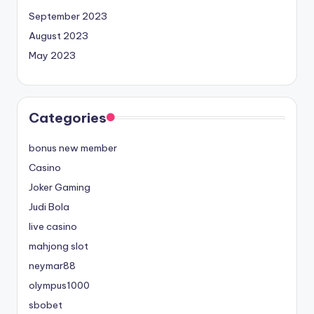
September 2023
August 2023
May 2023
Categories
bonus new member
Casino
Joker Gaming
Judi Bola
live casino
mahjong slot
neymar88
olympus1000
sbobet