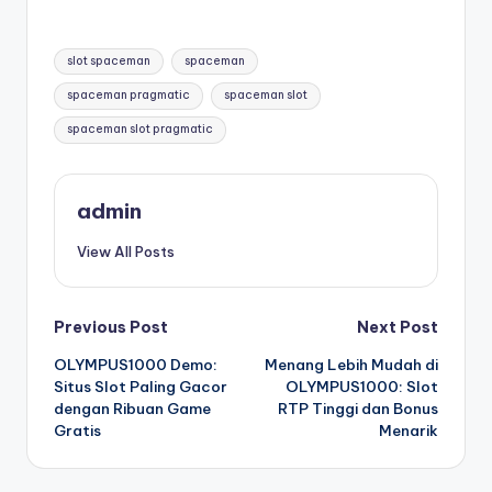
Tags:
slot spaceman
spaceman
spaceman pragmatic
spaceman slot
spaceman slot pragmatic
admin
View All Posts
Post
Previous Post
Next Post
OLYMPUS1000 Demo:
Menang Lebih Mudah di
navigation
Situs Slot Paling Gacor
OLYMPUS1000: Slot
dengan Ribuan Game
RTP Tinggi dan Bonus
Gratis
Menarik