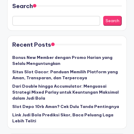
Search
Search
Recent Posts
Bonus New Member dengan Promo Harian yang
Selalu Menguntungkan
Situs Slot Gacor: Panduan Memilih Platform yang
Aman, Transparan, dan Terpercaya
Dari Double hingga Accumulator: Menguasai
Strategi Mixed Parlay untuk Keuntungan Maksimal
dalam Judi Bola
Slot Depo 10rb Aman? Cek Dulu Tanda Pentingnya
Link Judi Bola Prediksi Skor, Baca Peluang Laga
Lebih Teliti