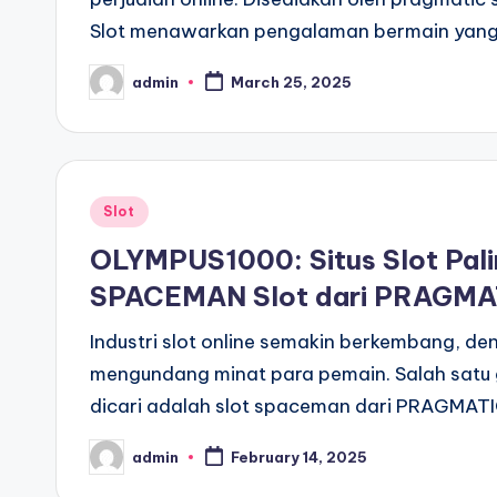
Slot menawarkan pengalaman bermain yan
admin
March 25, 2025
Posted
by
Posted
Slot
in
OLYMPUS1000: Situs Slot Pali
SPACEMAN Slot dari PRAGMA
Industri slot online semakin berkembang, d
mengundang minat para pemain. Salah satu 
dicari adalah slot spaceman dari PRAGMAT
admin
February 14, 2025
Posted
by