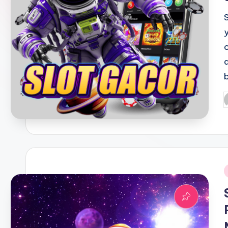
P
b
i