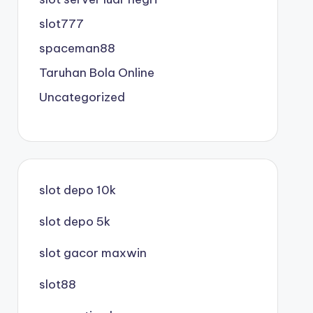
slot777
spaceman88
Taruhan Bola Online
Uncategorized
slot depo 10k
slot depo 5k
slot gacor maxwin
slot88