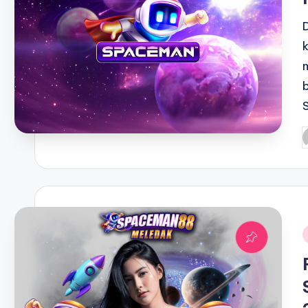
P
b
i