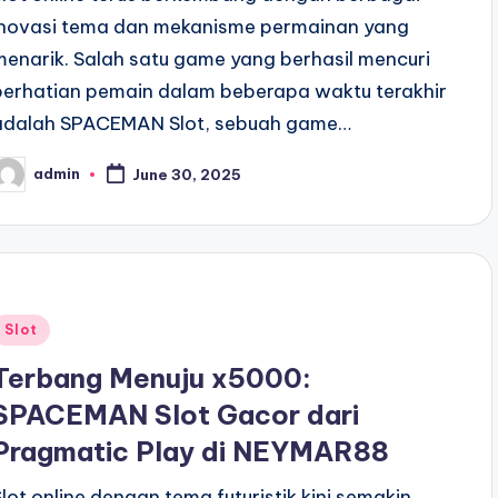
inovasi tema dan mekanisme permainan yang
menarik. Salah satu game yang berhasil mencuri
perhatian pemain dalam beberapa waktu terakhir
adalah SPACEMAN Slot, sebuah game…
admin
June 30, 2025
osted
y
Posted
Slot
n
Terbang Menuju x5000:
SPACEMAN Slot Gacor dari
Pragmatic Play di NEYMAR88
Slot online dengan tema futuristik kini semakin