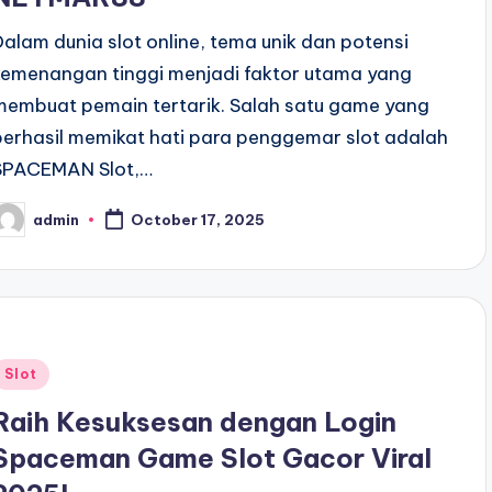
Dalam dunia slot online, tema unik dan potensi
kemenangan tinggi menjadi faktor utama yang
membuat pemain tertarik. Salah satu game yang
berhasil memikat hati para penggemar slot adalah
SPACEMAN Slot,…
admin
October 17, 2025
osted
y
Posted
Slot
n
Raih Kesuksesan dengan Login
Spaceman Game Slot Gacor Viral