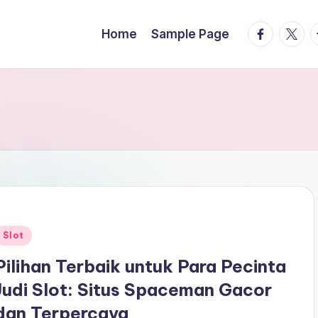
facebook.
twitte
t
Home
Sample Page
Posted
Slot
n
Pilihan Terbaik untuk Para Pecinta
Judi Slot: Situs Spaceman Gacor
dan Terpercaya