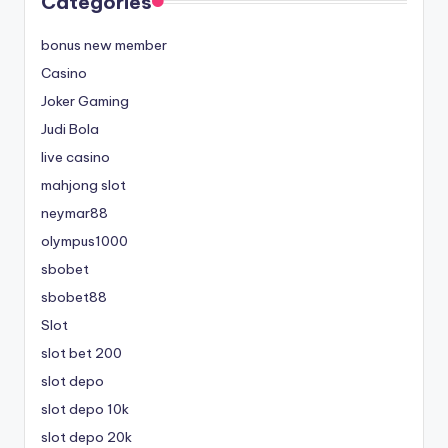
Categories
bonus new member
Casino
Joker Gaming
Judi Bola
live casino
mahjong slot
neymar88
olympus1000
sbobet
sbobet88
Slot
slot bet 200
slot depo
slot depo 10k
slot depo 20k