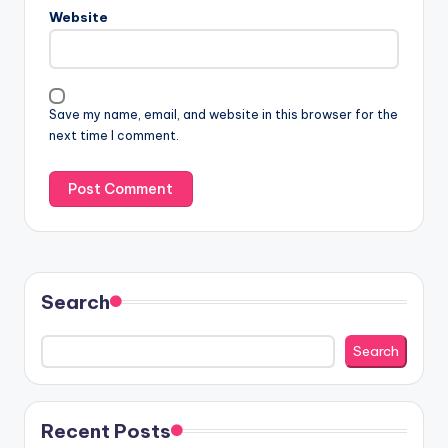
Website
Save my name, email, and website in this browser for the
next time I comment.
Search
Search
Recent Posts