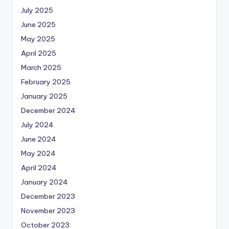
July 2025
June 2025
May 2025
April 2025
March 2025
February 2025
January 2025
December 2024
July 2024
June 2024
May 2024
April 2024
January 2024
December 2023
November 2023
October 2023