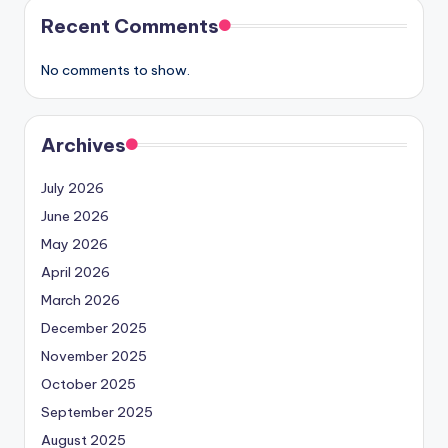
Recent Comments
No comments to show.
Archives
July 2026
June 2026
May 2026
April 2026
March 2026
December 2025
November 2025
October 2025
September 2025
August 2025