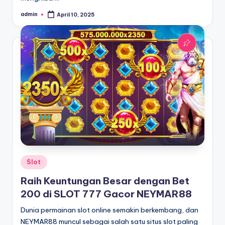
admin
April 10, 2025
Posted
by
Posted
Slot
in
Raih Keuntungan Besar dengan Bet
200 di SLOT 777 Gacor NEYMAR88
Dunia permainan slot online semakin berkembang, dan
NEYMAR88 muncul sebagai salah satu situs slot paling