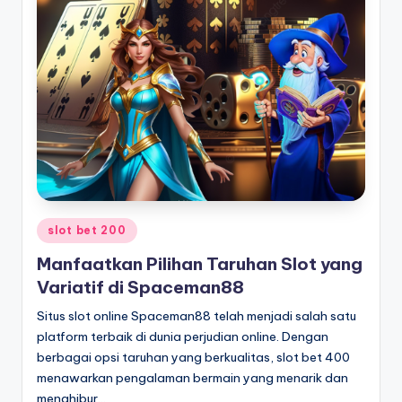
Posted
slot bet 200
in
Manfaatkan Pilihan Taruhan Slot yang
Variatif di Spaceman88
Situs slot online Spaceman88 telah menjadi salah satu
platform terbaik di dunia perjudian online. Dengan
berbagai opsi taruhan yang berkualitas, slot bet 400
menawarkan pengalaman bermain yang menarik dan
menghibur…