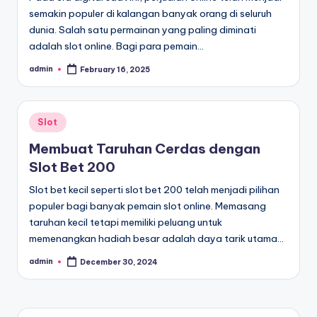
semakin populer di kalangan banyak orang di seluruh
dunia. Salah satu permainan yang paling diminati
adalah slot online. Bagi para pemain…
admin
February 16, 2025
Posted
by
Posted
Slot
in
Membuat Taruhan Cerdas dengan
Slot Bet 200
Slot bet kecil seperti slot bet 200 telah menjadi pilihan
populer bagi banyak pemain slot online. Memasang
taruhan kecil tetapi memiliki peluang untuk
memenangkan hadiah besar adalah daya tarik utama…
admin
December 30, 2024
Posted
by