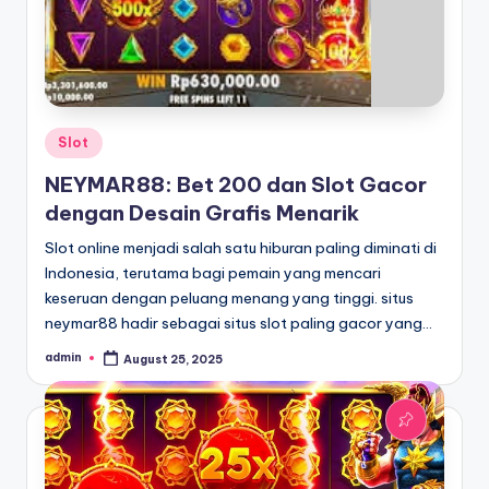
Posted
Slot
in
NEYMAR88: Bet 200 dan Slot Gacor
dengan Desain Grafis Menarik
Slot online menjadi salah satu hiburan paling diminati di
Indonesia, terutama bagi pemain yang mencari
keseruan dengan peluang menang yang tinggi. situs
neymar88 hadir sebagai situs slot paling gacor yang…
admin
August 25, 2025
Posted
by