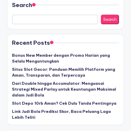
Search
Search
Recent Posts
Bonus New Member dengan Promo Harian yang
Selalu Menguntungkan
Situs Slot Gacor: Panduan Memilih Platform yang
Aman, Transparan, dan Terpercaya
Dari Double hingga Accumulator: Menguasai
Strategi Mixed Parlay untuk Keuntungan Maksimal
dalam Judi Bola
Slot Depo 10rb Aman? Cek Dulu Tanda Pentingnya
Link Judi Bola Prediksi Skor, Baca Peluang Laga
Lebih Teliti