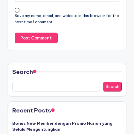
Save my name, email, and website in this browser for the
next time I comment.
Search
Search
Recent Posts
Bonus New Member dengan Promo Harian yang
Selalu Menguntungkan