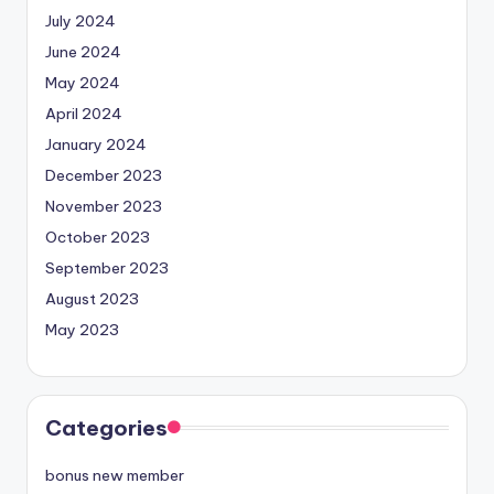
July 2024
June 2024
May 2024
April 2024
January 2024
December 2023
November 2023
October 2023
September 2023
August 2023
May 2023
Categories
bonus new member