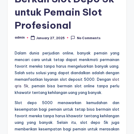
untuk Pemain Slot
Profesional
admin
January 27, 2025
No Comments
Posted
by
Dalam dunia perjudian online, banyak pemain yang
mencari cara untuk tetap dapat menikmati permainan
favorit mereka tanpa harus mengeluarkan banyak uang.
Salah satu solusi yang dapat diandalkan adalah dengan
memanfaatkan layanan slot deposit 5000. Dengan
slot
qris 5k
, pemain bisa bermain slot online tanpa perlu
khawatir tentang kehilangan uang yang banyak.
Slot depo 5000 menawarkan kemudahan dan
kesempatan bagi pemain untuk tetap bisa bermain slot
favorit mereka tanpa harus khawatir tentang kehilangan
uang yang banyak. Selain itu, slot depo 5k juga
memberikan kesempatan bagi pemain untuk merasakan