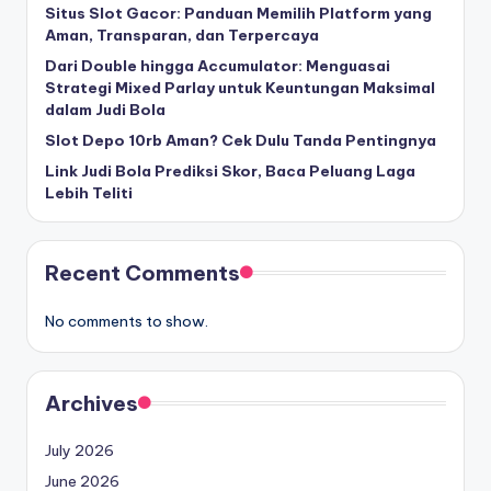
Situs Slot Gacor: Panduan Memilih Platform yang
Aman, Transparan, dan Terpercaya
Dari Double hingga Accumulator: Menguasai
Strategi Mixed Parlay untuk Keuntungan Maksimal
dalam Judi Bola
Slot Depo 10rb Aman? Cek Dulu Tanda Pentingnya
Link Judi Bola Prediksi Skor, Baca Peluang Laga
Lebih Teliti
Recent Comments
No comments to show.
Archives
July 2026
June 2026