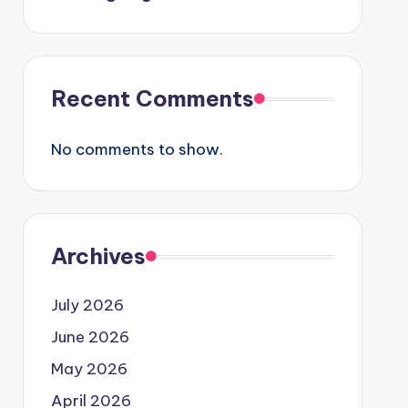
Recent Comments
No comments to show.
Archives
July 2026
June 2026
May 2026
April 2026