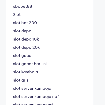
sbobet88
Slot
slot bet 200
slot depo
slot depo 10k
slot depo 20k
slot gacor
slot gacor hari ini
slot kamboja
slot qris
slot server kamboja
slot server kamboja no 1
slot server luar negri