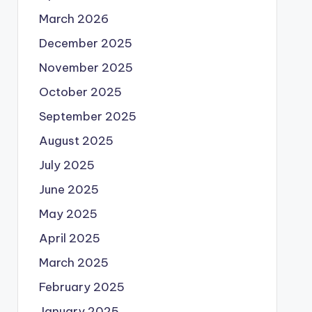
March 2026
December 2025
November 2025
October 2025
September 2025
August 2025
July 2025
June 2025
May 2025
April 2025
March 2025
February 2025
January 2025