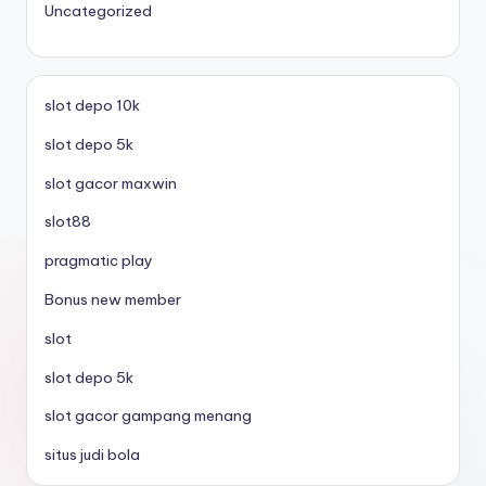
Uncategorized
slot depo 10k
slot depo 5k
slot gacor maxwin
slot88
pragmatic play
Bonus new member
slot
slot depo 5k
slot gacor gampang menang
situs judi bola