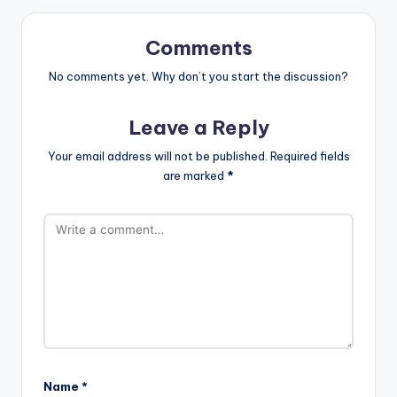
Comments
No comments yet. Why don’t you start the discussion?
Leave a Reply
Your email address will not be published.
Required fields
are marked
*
Name
*