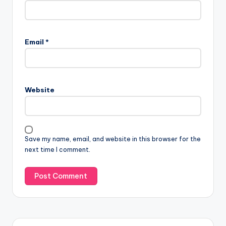
Email
*
Website
Save my name, email, and website in this browser for the
next time I comment.