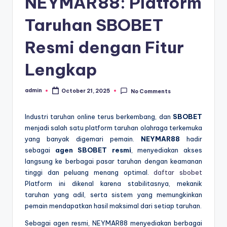
NEYMAR88: Platform
Taruhan SBOBET
Resmi dengan Fitur
Lengkap
admin
October 21, 2025
No Comments
Posted
by
Industri taruhan online terus berkembang, dan
SBOBET
menjadi salah satu platform taruhan olahraga terkemuka
yang banyak digemari pemain.
NEYMAR88
hadir
sebagai
agen SBOBET resmi
, menyediakan akses
langsung ke berbagai pasar taruhan dengan keamanan
tinggi dan peluang menang optimal.
daftar sbobet
Platform ini dikenal karena stabilitasnya, mekanik
taruhan yang adil, serta sistem yang memungkinkan
pemain mendapatkan hasil maksimal dari setiap taruhan.
Sebagai agen resmi, NEYMAR88 menyediakan berbagai