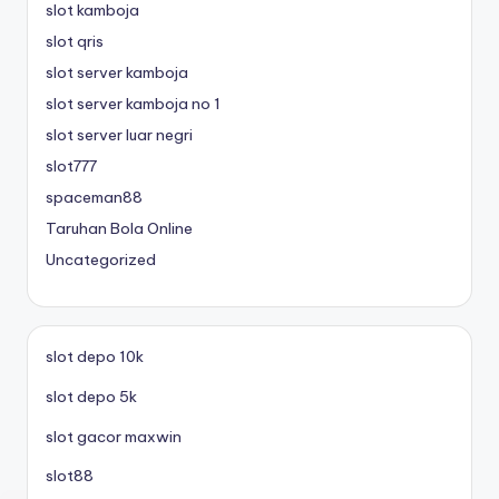
slot kamboja
slot qris
slot server kamboja
slot server kamboja no 1
slot server luar negri
slot777
spaceman88
Taruhan Bola Online
Uncategorized
slot depo 10k
slot depo 5k
slot gacor maxwin
slot88