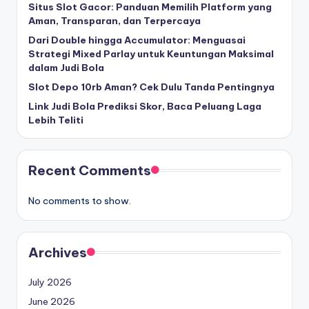
Situs Slot Gacor: Panduan Memilih Platform yang
Aman, Transparan, dan Terpercaya
Dari Double hingga Accumulator: Menguasai
Strategi Mixed Parlay untuk Keuntungan Maksimal
dalam Judi Bola
Slot Depo 10rb Aman? Cek Dulu Tanda Pentingnya
Link Judi Bola Prediksi Skor, Baca Peluang Laga
Lebih Teliti
Recent Comments
No comments to show.
Archives
July 2026
June 2026