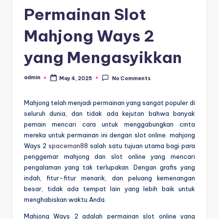
Permainan Slot
Mahjong Ways 2
yang Mengasyikkan
admin
May 4, 2025
No Comments
Posted
by
Mahjong telah menjadi permainan yang sangat populer di
seluruh dunia, dan tidak ada kejutan bahwa banyak
pemain mencari cara untuk menggabungkan cinta
mereka untuk permainan ini dengan slot online. mahjong
Ways 2
spaceman88
salah satu tujuan utama bagi para
penggemar mahjong dan slot online yang mencari
pengalaman yang tak terlupakan. Dengan grafis yang
indah, fitur-fitur menarik, dan peluang kemenangan
besar, tidak ada tempat lain yang lebih baik untuk
menghabiskan waktu Anda.
Mahjong Ways 2 adalah permainan slot online yang